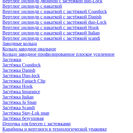
Вертлюг цилиндр двойной с застёжкой duo-Lock
Вертлюг цилиндр с накаткой
Вертлюг цилиндр с накаткой с застёжкой Coastlock
Вертлюг цилиндр с накаткой с застёжкой Danish
Вертлюг цилиндр с накаткой с застёжкой duo-Lock
Вертлюг цилиндр с накаткой с застёжкой Hook
Вертлюг цилиндр с накаткой с застёжкой Italian
Вертлюг цилиндр с накаткой с застёжкой scandi
Заводные кольца
Кольцо заводное овальное
Кольцо заводное профилированное плоское усиленное
Застежки
Застёжка Coastlock
Застежка Danish
Застёжка Duo-lock
Застежка Fastach Clip
Застёжка Hook
Застёжка Insurance
Застёжка Italian
Застёжка Ja Snap
Застёжка Scandi
Застёжка Stay-Lok snap
Застёжка безузловая
Цепочка для блесен с застежками
Карабины и вертлюги в технологической упаковке