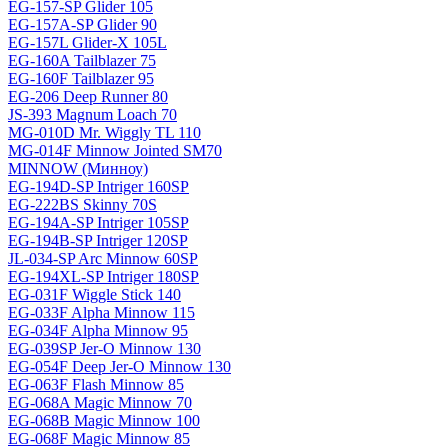
EG-157-SP Glider 105
EG-157A-SP Glider 90
EG-157L Glider-X 105L
EG-160A Tailblazer 75
EG-160F Tailblazer 95
EG-206 Deep Runner 80
JS-393 Magnum Loach 70
MG-010D Mr. Wiggly TL 110
MG-014F Minnow Jointed SM70
MINNOW (Минноу)
EG-194D-SP Intriger 160SP
EG-222BS Skinny 70S
EG-194A-SP Intriger 105SP
EG-194B-SP Intriger 120SP
JL-034-SP Arc Minnow 60SP
EG-194XL-SP Intriger 180SP
EG-031F Wiggle Stick 140
EG-033F Alpha Minnow 115
EG-034F Alpha Minnow 95
EG-039SP Jer-O Minnow 130
EG-054F Deep Jer-O Minnow 130
EG-063F Flash Minnow 85
EG-068A Magic Minnow 70
EG-068B Magic Minnow 100
EG-068F Magic Minnow 85