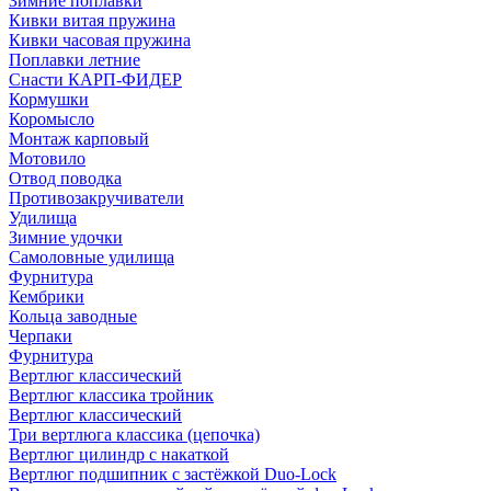
Зимние поплавки
Кивки витая пружина
Кивки часовая пружина
Поплавки летние
Снасти КАРП-ФИДЕР
Кормушки
Коромысло
Монтаж карповый
Мотовило
Отвод поводка
Противозакручиватели
Удилища
Зимние удочки
Самоловные удилища
Фурнитура
Кембрики
Кольца заводные
Черпаки
Фурнитура
Вертлюг классический
Вертлюг классика тройник
Вертлюг классический
Три вертлюга классика (цепочка)
Вертлюг цилиндр с накаткой
Вертлюг подшипник с застёжкой Duo-Lock