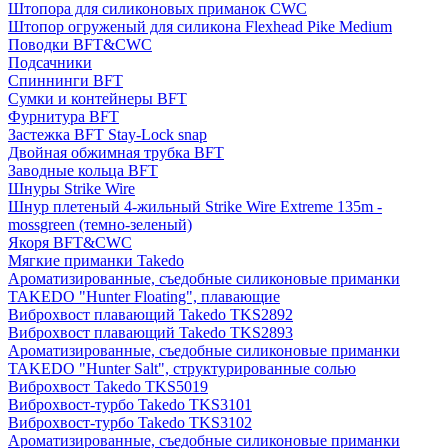
Штопора для силиконовых приманок CWC
Штопор огруженый для силикона Flexhead Pike Medium
Поводки BFT&CWC
Подсачники
Спиннинги BFT
Сумки и контейнеры BFT
Фурнитура BFT
Застежка BFT Stay-Lock snap
Двойная обжимная трубка BFT
Заводные кольца BFT
Шнуры Strike Wire
Шнур плетеный 4-жильный Strike Wire Extreme 135m -
mossgreen (темно-зеленый)
Якоря BFT&CWC
Мягкие приманки Takedo
Ароматизированные, съедобные силиконовые приманки
TAKEDO "Hunter Floating", плавающие
Виброхвост плавающий Takedo TKS2892
Виброхвост плавающий Takedo TKS2893
Ароматизированные, съедобные силиконовые приманки
TAKEDO "Hunter Salt", структурированные солью
Виброхвост Takedo TKS5019
Виброхвост-турбо Takedo TKS3101
Виброхвост-турбо Takedo TKS3102
Ароматизированные, съедобные силиконовые приманки