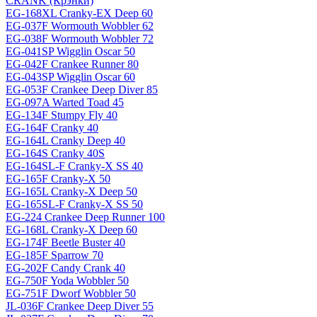
CRANK (Крэнки)
EG-168XL Cranky-EX Deep 60
EG-037F Wormouth Wobbler 62
EG-038F Wormouth Wobbler 72
EG-041SP Wigglin Oscar 50
EG-042F Crankee Runner 80
EG-043SP Wigglin Oscar 60
EG-053F Crankee Deep Diver 85
EG-097A Warted Toad 45
EG-134F Stumpy Fly 40
EG-164F Cranky 40
EG-164L Cranky Deep 40
EG-164S Cranky 40S
EG-164SL-F Cranky-X SS 40
EG-165F Cranky-X 50
EG-165L Cranky-X Deep 50
EG-165SL-F Cranky-X SS 50
EG-224 Crankee Deep Runner 100
EG-168L Cranky-X Deep 60
EG-174F Beetle Buster 40
EG-185F Sparrow 70
EG-202F Candy Crank 40
EG-750F Yoda Wobbler 50
EG-751F Dworf Wobbler 50
JL-036F Crankee Deep Diver 55