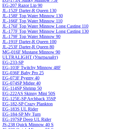
EG-173A Slinky Minnow 75F
EG-207 Razor Lip 90
JL-152F Darter-R Queen 130
JL-158F Top Water Minnow 130
JL-166F Top Water Minnow 110
JL-176F Top Water Minnow Long Casting 110
JL-177F Top Water Minnow Long Casting 130
JL-179F Top Water Minnow 90
JL-191F Darter-R Queen 100
JL-253F Darter-R Queen 80
MG-016F Mustang Minnow 90
ULTRALIGHT (Ультралайт)
EG-233-SP
EG-103F Twitchy Minnow 48F
EG-036F Baby Pro 25
EG-073F Pygmy 40
EG-074SP Midge 40
EG-114SP Shrimp 50
EG-222AS Skinny Mini 50S
EG-125E-SP Archback 35SP
EG-182-SP Crazy Plankton
EG-183S UL Rider
EG-184-SP My Turn
EG-197SP Deep UL Rider
JS-238 Quick Minnow 40 S