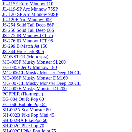
JL-115F Euro Minnow 110
JL-119-SP Arc Minnow 75SP
JL-120-SP Arc Minnow 90SP
JL-120F Arc Minnow 90F
JS-254 Solid Tail Deep 86F
JS-256 Solid Tail Deep 66S
JS-275 IB Minnow JET 75
JS-276 IB Minnow JET 95
JS-299 B-Match Jet 150
JS-344 Hide Jerk 80 S
MONSTER (Монстры)
MG-005F Musky Monster SL200
EG-045F Jer-O Minnow 180
MG-006CL Musky Monster Deep 160CL
MG-006F Musky Monster DM160
MG-007CL Musky Monster Deep 200CL
MG-007F Musky Monster DL200
POPPER (Попперы)
EG-004 Ott-R-Pop 60
EG-046 Bubble Pop 65
SH-002A Sea Monster 80
SH-002B Pike Pop Mini 45
SH-002BA Pike Pop 60
SH-002C Pike Pop 70
SH-002CJ Pike Pop Joint 75