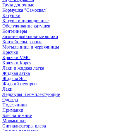
Груза доночные
Кормушка "Самосвал"
Катушки
Катушки проводочные
Обслуживание катушек
Контейнеры
Зимние рыболовные ящики
Контейнеры разные
Мотыльницы и червячницы
Крючки
Крючки VMC
Крючки Корея
Лаки и жидкая латка
Жидкая латка
Жидкая Эва
Жидкий неопрен
Лаки
Ледобуры и комплектующие
Одежда
Подсачники
Приманки
Блесна зимние
Мормышки
Сигнализаторы клева