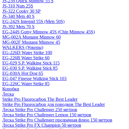
JS-239 Quick Minnow 55 S
JS-310 Nuts 25S
JS-322 Cooky 30 SP
JS-340 Mets 40 S
EG-242S Interpid 55S (Mets 50S)
JS-392 Mets 70 S
EG-244S Gutsy Minnow 45S (Chip Minnow 45S)
MG-002A Mustang Minnow 60
MG-002F Mustang Minnow 45
WALKERS (Уокеры)
EG-226D Water Strike 100
EG-226B Water Strike 60
EG-029 S.P. Walking Stick 115
EG-030 S.P. Walking Stick 85
EG-030A Hot Dog 65
EG-047 Finesse Walking Stick 103
EG-226C Water Strike 85
Коробки
Леска
Strike Pro Fluorocarbon The Best Leader
Strike Pro Fluorocarbon для поводков The Best Leader
Леска Strike Pro Challenger 250 метров
Леска Strike Pro Challenger Lemon 150 метров
Леска Strike Pro Challenger прозрачная флюо 150 метров
Леска Strike Pro FX Champion 50 метров