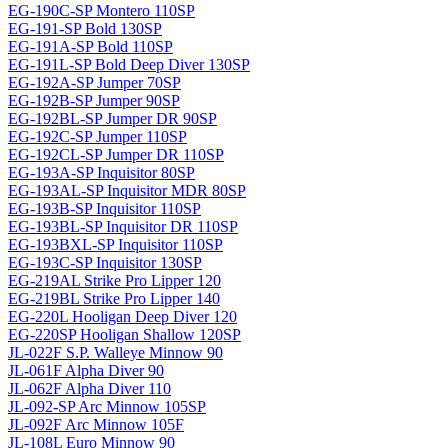
EG-190C-SP Montero 110SP
EG-191-SP Bold 130SP
EG-191A-SP Bold 110SP
EG-191L-SP Bold Deep Diver 130SP
EG-192A-SP Jumper 70SP
EG-192B-SP Jumper 90SP
EG-192BL-SP Jumper DR 90SP
EG-192C-SP Jumper 110SP
EG-192CL-SP Jumper DR 110SP
EG-193A-SP Inquisitor 80SP
EG-193AL-SP Inquisitor MDR 80SP
EG-193B-SP Inquisitor 110SP
EG-193BL-SP Inquisitor DR 110SP
EG-193BXL-SP Inquisitor 110SP
EG-193C-SP Inquisitor 130SP
EG-219AL Strike Pro Lipper 120
EG-219BL Strike Pro Lipper 140
EG-220L Hooligan Deep Diver 120
EG-220SP Hooligan Shallow 120SP
JL-022F S.P. Walleye Minnow 90
JL-061F Alpha Diver 90
JL-062F Alpha Diver 110
JL-092-SP Arc Minnow 105SP
JL-092F Arc Minnow 105F
JL-108L Euro Minnow 90