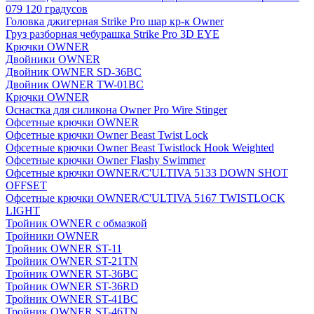
079 120 градусов
Головка джигерная Strike Pro шар кр-к Owner
Груз разборная чебурашка Strike Pro 3D EYE
Крючки OWNER
Двойники OWNER
Двойник OWNER SD-36BC
Двойник OWNER TW-01BC
Крючки OWNER
Оснастка для силикона Owner Pro Wire Stinger
Офсетные крючки OWNER
Офсетные крючки Owner Beast Twist Lock
Офсетные крючки Owner Beast Twistlock Hook Weighted
Офсетные крючки Owner Flashy Swimmer
Офсетные крючки OWNER/C'ULTIVA 5133 DOWN SHOT
OFFSET
Офсетные крючки OWNER/C'ULTIVA 5167 TWISTLOCK
LIGHT
Тройник OWNER с обмазкой
Тройники OWNER
Тройник OWNER ST-11
Тройник OWNER ST-21TN
Тройник OWNER ST-36BC
Тройник OWNER ST-36RD
Тройник OWNER ST-41BC
Тройник OWNER ST-46TN