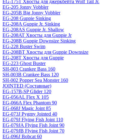
EG-175T Хвосты для джеркбейта Wolf Tail Jr.
EG-205 Jonny Vobbler
EG-205B Big Jonny Vobbler
EG-208 Guppie Sinking
EG-208A Guppie Jr. Sinking
EG-208AS Guppie Jr. Shallow
EG-208AT Хвосты для Guppie Jr
EG-208B Guppie Downsize Sinking
EG-228 Buster Swim
EG-208BT Хвосты для Guppie Downsize
EG-208T Хвосты для Guppie
EG-223 Ghost Buster
SH-003 Crankee Bass 160
SH-003B Crankee Bass 120
SH-002 Popper Sea Monster 160
JOINTED (Составные)
EG-157B-SP Glider 120
EG-056AL Flex X 105
EG-066A Flex Phantom 90
EG-068J Magic Joint 85
EG-073J Pygmy Jointed 40
EG-079J Flying Fish Joint 110
EG-079JA Flying Fish Joint 90
EG-079JB Flying Fish Joint 70
EG-096J Bobcat 60