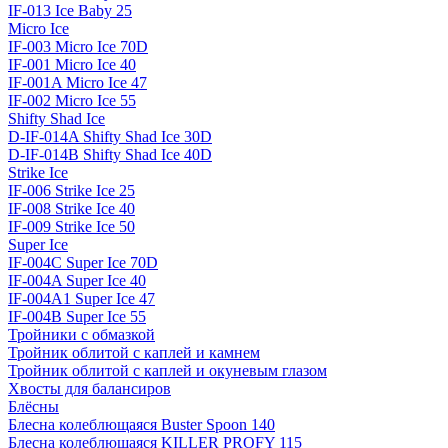
IF-013 Ice Baby 25
Micro Ice
IF-003 Micro Ice 70D
IF-001 Micro Ice 40
IF-001A Micro Ice 47
IF-002 Micro Ice 55
Shifty Shad Ice
D-IF-014A Shifty Shad Ice 30D
D-IF-014B Shifty Shad Ice 40D
Strike Ice
IF-006 Strike Ice 25
IF-008 Strike Ice 40
IF-009 Strike Ice 50
Super Ice
IF-004C Super Ice 70D
IF-004A Super Ice 40
IF-004A1 Super Ice 47
IF-004B Super Ice 55
Тройники с обмазкой
Тройник облитой с каплей и камнем
Тройник облитой с каплей и окуневым глазом
Хвосты для балансиров
Блёсны
Блесна колеблющаяся Buster Spoon 140
Блесна колеблющаяся KILLER PROFY 115