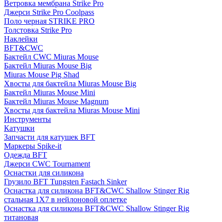
Ветровка мембрана Strike Pro
Джерси Strike Pro Coolpass
Поло черная STRIKE PRO
Толстовка Strike Pro
Наклейки
BFT&CWC
Бактейл CWC Miuras Mouse
Бактейл Miuras Mouse Big
Miuras Mouse Pig Shad
Хвосты для бактейла Miuras Mouse Big
Бактейл Miuras Mouse Mini
Бактейл Miuras Mouse Magnum
Хвосты для бактейла Miuras Mouse Mini
Инструменты
Катушки
Запчасти для катушек BFT
Маркеры Spike-it
Одежда BFT
Джерси CWC Tournament
Оснастки для силикона
Грузило BFT Tungsten Fastach Sinker
Оснастка для силикона BFT&CWC Shallow Stinger Rig
стальная 1X7 в нейлоновой оплетке
Оснастка для силикона BFT&CWC Shallow Stinger Rig
титановая