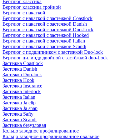
Вертлюг классика
Вертлюг классика тройной
Вертлюг с накаткой
Вертлюг с накаткой с застежкой Coastlock
Вертлюг с накаткой с застежкой Danish
Вертлюг с накаткой с застежкой Duo-Lock
Вертлюг с накаткой с застежкой Hooked
Вертлюг с накаткой с застежкой Italian
Вертлюг с накаткой с застежкой Scandi
Вертлюг с подшипником с застежкой Duo-lock
Вертлюг цилиндр двойной с застёжкой duo-Lock
Застежка Coastlock
Застежка Danish
Застежка Duo-lock
Застежка Hook
Застежка Insurance
Застежка Interlock
Застежка Italian
Застежка Ja clip
Застежка Ja snap
Застежка Safty
Застежка Scandi
Застежка безузловая
Кольцо заводное профилированное
Кольцо заводное профилированное овальное