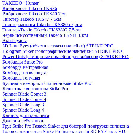
TAKEDO "Hunter"
Виброхвост Takedo TKS36
Виброхвост Takedo TKS40 7см
Твистер Takedo TKS47 7,5см
Твистер-минога Takedo TKS3805 7,5см
Твистер-Турбо Takedo TKS3802 7,5см
Червь искусственный Takedo TKS11 13см
Аксессуары
3D Lure Eyes (объемные глаза наклейки) STRIKE PRO
Hologram Stiker (голографические наклейки) STRIKE PRO
Power Dots (свинцовые наклейки для воблеров) STRIKE PRO
Бомбарды Strike Pro
Бомбарда нейтральная
Бомбарда плавающая
Бомбарда тонущая
Бусины и кембрики силиконовые Strike Pro
Лепесток с вертлюгом Strike Pro
Spinner Blade Comet 3
Spinner Blade Comet 4
Spinner Blade Long 3
Spinner Blade Long 4
Клипсы для троллинга
Джиги и чебурашки
Груз Strike Pro Fastach Sinker для быстрой подгрузки силикона
Головка джигерная Strike Pro шар красный 3D EYE кр-к VD-