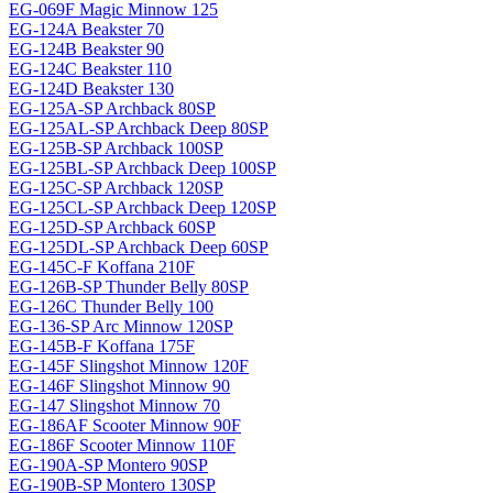
EG-069F Magiс Minnow 125
EG-124A Beakster 70
EG-124B Beakster 90
EG-124C Beakster 110
EG-124D Beakster 130
EG-125A-SP Archback 80SP
EG-125AL-SP Archback Deep 80SP
EG-125B-SP Archback 100SP
EG-125BL-SP Archback Deep 100SP
EG-125C-SP Archback 120SP
EG-125CL-SP Archback Deep 120SP
EG-125D-SP Archback 60SP
EG-125DL-SP Archback Deep 60SP
EG-145C-F Koffana 210F
EG-126B-SP Thunder Belly 80SP
EG-126C Thunder Belly 100
EG-136-SP Arc Minnow 120SP
EG-145B-F Koffana 175F
EG-145F Slingshot Minnow 120F
EG-146F Slingshot Minnow 90
EG-147 Slingshot Minnow 70
EG-186AF Scooter Minnow 90F
EG-186F Scooter Minnow 110F
EG-190A-SP Montero 90SP
EG-190B-SP Montero 130SP