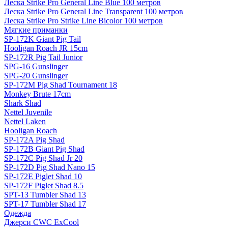
Леска Strike Pro General Line Blue 100 метров
Леска Strike Pro General Line Transparent 100 метров
Леска Strike Pro Strike Line Bicolor 100 метров
Мягкие приманки
SP-172K Giant Pig Tail
Hooligan Roach JR 15cm
SP-172R Pig Tail Junior
SPG-16 Gunslinger
SPG-20 Gunslinger
SP-172M Pig Shad Tournament 18
Monkey Brute 17cm
Shark Shad
Nettel Juvenile
Nettel Laken
Hooligan Roach
SP-172A Pig Shad
SP-172B Giant Pig Shad
SP-172C Pig Shad Jr 20
SP-172D Pig Shad Nano 15
SP-172E Piglet Shad 10
SP-172F Piglet Shad 8.5
SPT-13 Tumbler Shad 13
SPT-17 Tumbler Shad 17
Одежда
Джерси CWC ExCool