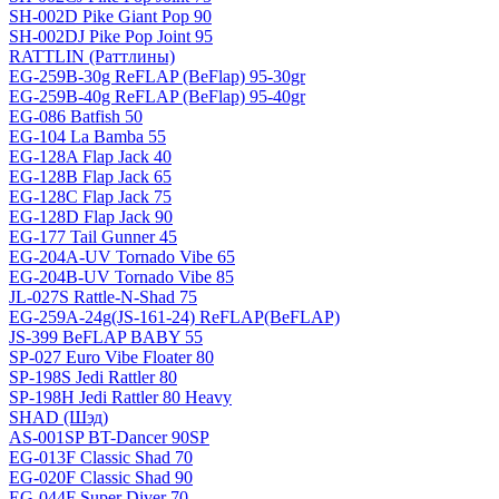
SH-002D Pike Giant Pop 90
SH-002DJ Pike Pop Joint 95
RATTLIN (Раттлины)
EG-259B-30g ReFLAP (BeFlap) 95-30gr
EG-259B-40g ReFLAP (BeFlap) 95-40gr
EG-086 Batfish 50
EG-104 La Bamba 55
EG-128A Flap Jack 40
EG-128B Flap Jack 65
EG-128C Flap Jack 75
EG-128D Flap Jack 90
EG-177 Tail Gunner 45
EG-204A-UV Tornado Vibe 65
EG-204B-UV Tornado Vibe 85
JL-027S Rattle-N-Shad 75
EG-259A-24g(JS-161-24) ReFLAP(BeFLAP)
JS-399 BeFLAP BABY 55
SP-027 Euro Vibe Floater 80
SP-198S Jedi Rattler 80
SP-198H Jedi Rattler 80 Heavy
SHAD (Шэд)
AS-001SP BT-Dancer 90SP
EG-013F Classic Shad 70
EG-020F Classic Shad 90
EG-044F Super Diver 70