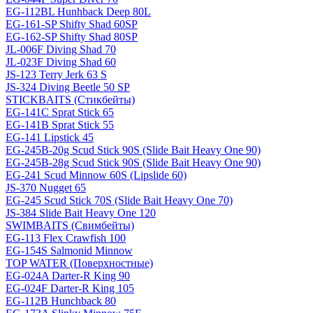
EG-112BL Hunhback Deep 80L
EG-161-SP Shifty Shad 60SP
EG-162-SP Shifty Shad 80SP
JL-006F Diving Shad 70
JL-023F Diving Shad 60
JS-123 Terry Jerk 63 S
JS-324 Diving Beetle 50 SP
STICKBAITS (Стикбейты)
EG-141C Sprat Stick 65
EG-141B Sprat Stick 55
EG-141 Lipstick 45
EG-245B-20g Scud Stick 90S (Slide Bait Heavy One 90)
EG-245B-28g Scud Stick 90S (Slide Bait Heavy One 90)
EG-241 Scud Minnow 60S (Lipslide 60)
JS-370 Nugget 65
EG-245 Scud Stick 70S (Slide Bait Heavy One 70)
JS-384 Slide Bait Heavy One 120
SWIMBAITS (Свимбейты)
EG-113 Flex Crawfish 100
EG-154S Salmonid Minnow
TOP WATER (Поверхностные)
EG-024A Darter-R King 90
EG-024F Darter-R King 105
EG-112B Hunchback 80