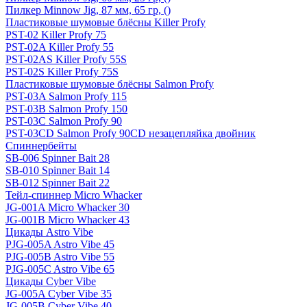
Пилкер Minnow Jig, 87 мм, 65 гр, ()
Пластиковые шумовые блёсны Killer Profy
PST-02 Killer Profy 75
PST-02A Killer Profy 55
PST-02AS Killer Profy 55S
PST-02S Killer Profy 75S
Пластиковые шумовые блёсны Salmon Profy
PST-03A Salmon Profy 115
PST-03B Salmon Profy 150
PST-03C Salmon Profy 90
PST-03CD Salmon Profy 90CD незацепляйка двойник
Спиннербейты
SB-006 Spinner Bait 28
SB-010 Spinner Bait 14
SB-012 Spinner Bait 22
Тейл-спиннер Micro Whacker
JG-001A Micro Whacker 30
JG-001B Micro Whacker 43
Цикады Astro Vibe
PJG-005A Astro Vibe 45
PJG-005B Astro Vibe 55
PJG-005C Astro Vibe 65
Цикады Cyber Vibe
JG-005A Cyber Vibe 35
JG-005B Cyber Vibe 40