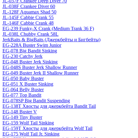
JL-037F Crankee Deep Diver 70
JL-038F Crankee Diver 60
JL-128F Aquamax Shad 50
JL-145F Cabbie Crank 55
JL-146F Cabbie Crank 48
EG-239 Funky-X Crank (Medium Trank 36 F)
JL-038L Chubby Crank 58L
JerkBaits & BigBaits (Джеркбейты и Бигбейты)
EG-228A Buster Swim Junior
EG-078 Big Bandit Sinking
EG-230 Catchy Jerk
EG-048 Buster Jerk Sinking
EG-048S Buster Jerk Shallow Runner
EG-049 Buster Jerk II Shallow Runner
EG-050 Baby Buster
EG-051 X Buster Sinking
EG-064 Belly Buster
EG-077 Top Bandit
EG-078SP Big Bandit Suspending
EG-138T Хвосты для джеркбейта Bandit Tail
EG-148 Buster V
EG-149 Tiny Buster
EG-159 Wolf Tail Sinking
EG-159T Хвосты для джеркбейта Wolf Tail
EG-175 Wolf Tail Jr. Sinking