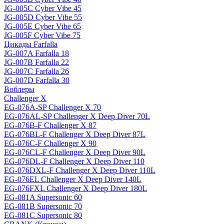
JG-005C Cyber Vibe 45
JG-005D Cyber Vibe 55
JG-005E Cyber Vibe 65
JG-005F Cyber Vibe 75
Цикады Farfalla
JG-007A Farfalla 18
JG-007B Farfalla 22
JG-007C Farfalla 26
JG-007D Farfalla 30
Воблеры
Challenger X
EG-076A-SP Challenger X 70
EG-076AL-SP Challenger X Deep Diver 70L
EG-076B-F Challenger X 87
EG-076BL-F Challenger X Deep Diver 87L
EG-076C-F Challenger X 90
EG-076CL-F Challenger X Deep Diver 90L
EG-076DL-F Challenger X Deep Diver 110
EG-076DXL-F Challenger X Deep Diver 110L
EG-076EL Challenger X Deep Diver 140L
EG-076FXL Challenger X Deep Diver 180L
EG-081A Supersonic 60
EG-081B Supersonic 70
EG-081C Supersonic 80