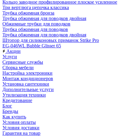
Кольцо заводное профилированное плоское усиленное
Три вертлюга цепочка классика
Трубка обжимная бронза
Трубка обжимная для поводков двойная
Обжимные трубки для поводков
Трубка обжимная для поводков
Трубка обжимная для поводков двойная
Штопор для силиконовых приманок Strike Pro
EG-046WL Bubble Glisser 65
Акции
Услуги
Сервисные службы
Сборка мебели
Настройка электроники
Монтаж кондиционеров
Установка сантехники
Дополнительные услуги
Утилизация техники
Кредитование
Блог
Бренды
Как купить
Условия оплаты
Условия доставки
Гарантия на товар