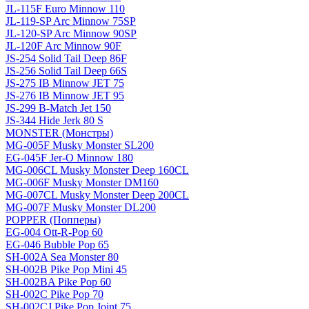
JL-115F Euro Minnow 110
JL-119-SP Arc Minnow 75SP
JL-120-SP Arc Minnow 90SP
JL-120F Arc Minnow 90F
JS-254 Solid Tail Deep 86F
JS-256 Solid Tail Deep 66S
JS-275 IB Minnow JET 75
JS-276 IB Minnow JET 95
JS-299 B-Match Jet 150
JS-344 Hide Jerk 80 S
MONSTER (Монстры)
MG-005F Musky Monster SL200
EG-045F Jer-O Minnow 180
MG-006CL Musky Monster Deep 160CL
MG-006F Musky Monster DM160
MG-007CL Musky Monster Deep 200CL
MG-007F Musky Monster DL200
POPPER (Попперы)
EG-004 Ott-R-Pop 60
EG-046 Bubble Pop 65
SH-002A Sea Monster 80
SH-002B Pike Pop Mini 45
SH-002BA Pike Pop 60
SH-002C Pike Pop 70
SH-002CJ Pike Pop Joint 75