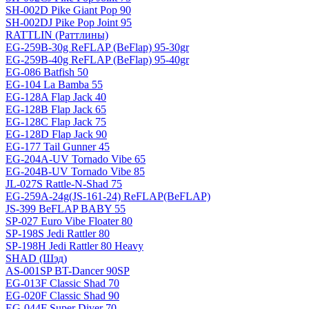
SH-002D Pike Giant Pop 90
SH-002DJ Pike Pop Joint 95
RATTLIN (Раттлины)
EG-259B-30g ReFLAP (BeFlap) 95-30gr
EG-259B-40g ReFLAP (BeFlap) 95-40gr
EG-086 Batfish 50
EG-104 La Bamba 55
EG-128A Flap Jack 40
EG-128B Flap Jack 65
EG-128C Flap Jack 75
EG-128D Flap Jack 90
EG-177 Tail Gunner 45
EG-204A-UV Tornado Vibe 65
EG-204B-UV Tornado Vibe 85
JL-027S Rattle-N-Shad 75
EG-259A-24g(JS-161-24) ReFLAP(BeFLAP)
JS-399 BeFLAP BABY 55
SP-027 Euro Vibe Floater 80
SP-198S Jedi Rattler 80
SP-198H Jedi Rattler 80 Heavy
SHAD (Шэд)
AS-001SP BT-Dancer 90SP
EG-013F Classic Shad 70
EG-020F Classic Shad 90
EG-044F Super Diver 70