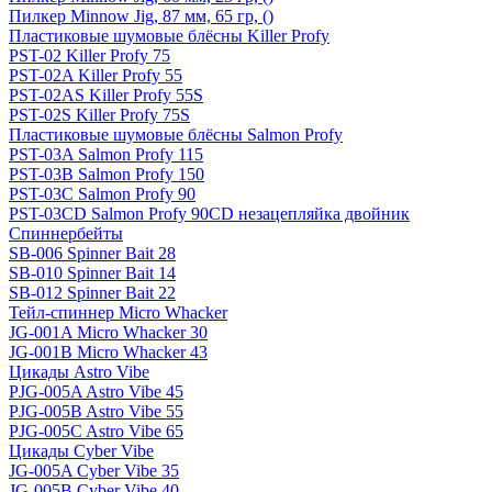
Пилкер Minnow Jig, 87 мм, 65 гр, ()
Пластиковые шумовые блёсны Killer Profy
PST-02 Killer Profy 75
PST-02A Killer Profy 55
PST-02AS Killer Profy 55S
PST-02S Killer Profy 75S
Пластиковые шумовые блёсны Salmon Profy
PST-03A Salmon Profy 115
PST-03B Salmon Profy 150
PST-03C Salmon Profy 90
PST-03CD Salmon Profy 90CD незацепляйка двойник
Спиннербейты
SB-006 Spinner Bait 28
SB-010 Spinner Bait 14
SB-012 Spinner Bait 22
Тейл-спиннер Micro Whacker
JG-001A Micro Whacker 30
JG-001B Micro Whacker 43
Цикады Astro Vibe
PJG-005A Astro Vibe 45
PJG-005B Astro Vibe 55
PJG-005C Astro Vibe 65
Цикады Cyber Vibe
JG-005A Cyber Vibe 35
JG-005B Cyber Vibe 40