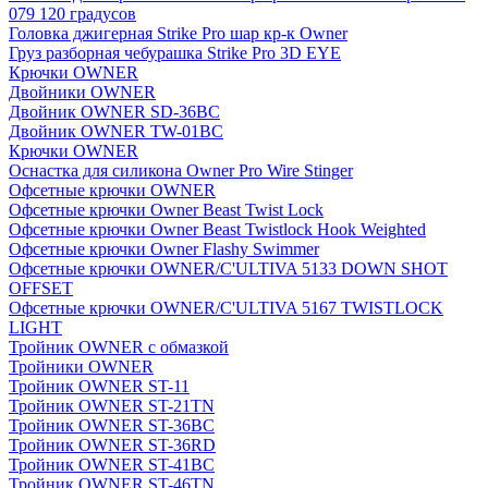
079 120 градусов
Головка джигерная Strike Pro шар кр-к Owner
Груз разборная чебурашка Strike Pro 3D EYE
Крючки OWNER
Двойники OWNER
Двойник OWNER SD-36BC
Двойник OWNER TW-01BC
Крючки OWNER
Оснастка для силикона Owner Pro Wire Stinger
Офсетные крючки OWNER
Офсетные крючки Owner Beast Twist Lock
Офсетные крючки Owner Beast Twistlock Hook Weighted
Офсетные крючки Owner Flashy Swimmer
Офсетные крючки OWNER/C'ULTIVA 5133 DOWN SHOT
OFFSET
Офсетные крючки OWNER/C'ULTIVA 5167 TWISTLOCK
LIGHT
Тройник OWNER с обмазкой
Тройники OWNER
Тройник OWNER ST-11
Тройник OWNER ST-21TN
Тройник OWNER ST-36BC
Тройник OWNER ST-36RD
Тройник OWNER ST-41BC
Тройник OWNER ST-46TN