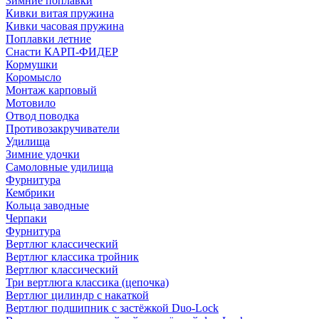
Зимние поплавки
Кивки витая пружина
Кивки часовая пружина
Поплавки летние
Снасти КАРП-ФИДЕР
Кормушки
Коромысло
Монтаж карповый
Мотовило
Отвод поводка
Противозакручиватели
Удилища
Зимние удочки
Самоловные удилища
Фурнитура
Кембрики
Кольца заводные
Черпаки
Фурнитура
Вертлюг классический
Вертлюг классика тройник
Вертлюг классический
Три вертлюга классика (цепочка)
Вертлюг цилиндр с накаткой
Вертлюг подшипник с застёжкой Duo-Lock