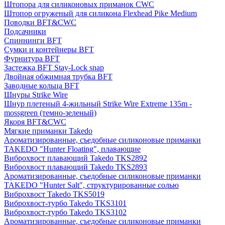
Штопора для силиконовых приманок CWC
Штопор огруженый для силикона Flexhead Pike Medium
Поводки BFT&CWC
Подсачники
Спиннинги BFT
Сумки и контейнеры BFT
Фурнитура BFT
Застежка BFT Stay-Lock snap
Двойная обжимная трубка BFT
Заводные кольца BFT
Шнуры Strike Wire
Шнур плетеный 4-жильный Strike Wire Extreme 135m -
mossgreen (темно-зеленый)
Якоря BFT&CWC
Мягкие приманки Takedo
Ароматизированные, съедобные силиконовые приманки
TAKEDO "Hunter Floating", плавающие
Виброхвост плавающий Takedo TKS2892
Виброхвост плавающий Takedo TKS2893
Ароматизированные, съедобные силиконовые приманки
TAKEDO "Hunter Salt", структурированные солью
Виброхвост Takedo TKS5019
Виброхвост-турбо Takedo TKS3101
Виброхвост-турбо Takedo TKS3102
Ароматизированные, съедобные силиконовые приманки