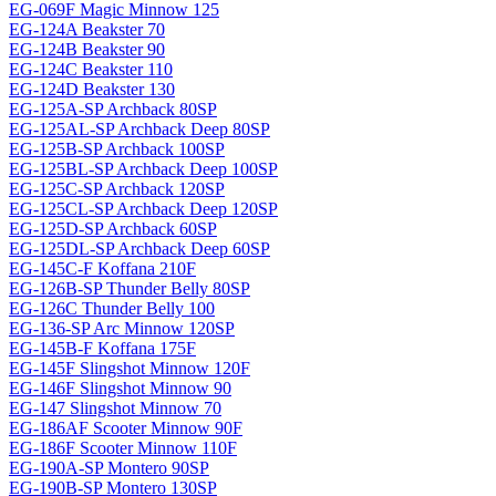
EG-069F Magiс Minnow 125
EG-124A Beakster 70
EG-124B Beakster 90
EG-124C Beakster 110
EG-124D Beakster 130
EG-125A-SP Archback 80SP
EG-125AL-SP Archback Deep 80SP
EG-125B-SP Archback 100SP
EG-125BL-SP Archback Deep 100SP
EG-125C-SP Archback 120SP
EG-125CL-SP Archback Deep 120SP
EG-125D-SP Archback 60SP
EG-125DL-SP Archback Deep 60SP
EG-145C-F Koffana 210F
EG-126B-SP Thunder Belly 80SP
EG-126C Thunder Belly 100
EG-136-SP Arc Minnow 120SP
EG-145B-F Koffana 175F
EG-145F Slingshot Minnow 120F
EG-146F Slingshot Minnow 90
EG-147 Slingshot Minnow 70
EG-186AF Scooter Minnow 90F
EG-186F Scooter Minnow 110F
EG-190A-SP Montero 90SP
EG-190B-SP Montero 130SP