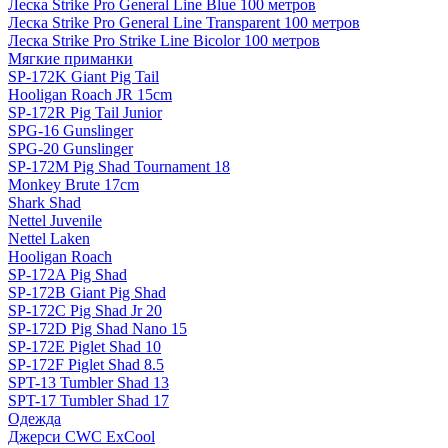
Леска Strike Pro General Line Blue 100 метров
Леска Strike Pro General Line Transparent 100 метров
Леска Strike Pro Strike Line Bicolor 100 метров
Мягкие приманки
SP-172K Giant Pig Tail
Hooligan Roach JR 15cm
SP-172R Pig Tail Junior
SPG-16 Gunslinger
SPG-20 Gunslinger
SP-172M Pig Shad Tournament 18
Monkey Brute 17cm
Shark Shad
Nettel Juvenile
Nettel Laken
Hooligan Roach
SP-172A Pig Shad
SP-172B Giant Pig Shad
SP-172C Pig Shad Jr 20
SP-172D Pig Shad Nano 15
SP-172E Piglet Shad 10
SP-172F Piglet Shad 8.5
SPT-13 Tumbler Shad 13
SPT-17 Tumbler Shad 17
Одежда
Джерси CWC ExCool