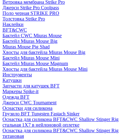
Ветровка мембрана Strike Pro
Джерси Strike Pro Coolpass
Поло черная STRIKE PRO
Толстовка Strike Pro
Наклейки
BFT&CWC
Бактейл CWC Miuras Mouse
Бактейл Miuras Mouse Big
Miuras Mouse Pig Shad
Хвосты для бактейла Miuras Mouse Big
Бактейл Miuras Mouse Mini
Бактейл Miuras Mouse Magnum
Хвосты для бактейла Miuras Mouse Mini
Инструменты
Катушки
Запчасти для катушек BFT
Маркеры Spike-it
Одежда BFT
Джерси CWC Tournament
Оснастки для силикона
Грузило BFT Tungsten Fastach Sinker
Оснастка для силикона BFT&CWC Shallow Stinger Rig
стальная 1X7 в нейлоновой оплетке
Оснастка для силикона BFT&CWC Shallow Stinger Rig
титановая