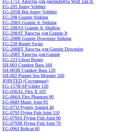
EG-175T Хвосты для джеркбейта Wolf Tail Jr.
EG-205 Jonny Vobbler
EG-205B Big Jonny Vobbler
EG-208 Guppie Sinking
EG-208A Guppie Jr. Sinking
EG-208AS Guppie Jr. Shallow
EG-208AT Хвосты для Guppie Jr
EG-208B Guppie Downsize Sinking
EG-228 Buster Swim
EG-208BT Хвосты для Guppie Downsize
EG-208T Хвосты для Guppie
EG-223 Ghost Buster
SH-003 Crankee Bass 160
SH-003B Crankee Bass 120
SH-002 Popper Sea Monster 160
JOINTED (Составные)
EG-157B-SP Glider 120
EG-056AL Flex X 105
EG-066A Flex Phantom 90
EG-068J Magic Joint 85
EG-073J Pygmy Jointed 40
EG-079J Flying Fish Joint 110
EG-079JA Flying Fish Joint 90
EG-079JB Flying Fish Joint 70
EG-096J Bobcat 60