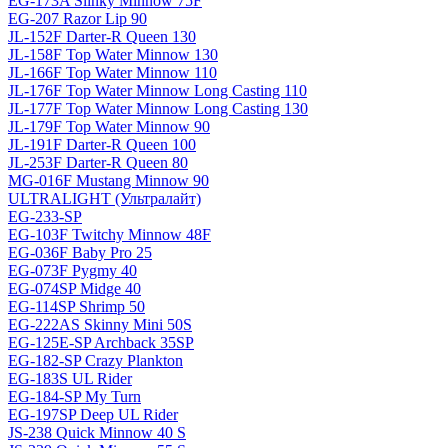
EG-173A Slinky Minnow 75F
EG-207 Razor Lip 90
JL-152F Darter-R Queen 130
JL-158F Top Water Minnow 130
JL-166F Top Water Minnow 110
JL-176F Top Water Minnow Long Casting 110
JL-177F Top Water Minnow Long Casting 130
JL-179F Top Water Minnow 90
JL-191F Darter-R Queen 100
JL-253F Darter-R Queen 80
MG-016F Mustang Minnow 90
ULTRALIGHT (Ультралайт)
EG-233-SP
EG-103F Twitchy Minnow 48F
EG-036F Baby Pro 25
EG-073F Pygmy 40
EG-074SP Midge 40
EG-114SP Shrimp 50
EG-222AS Skinny Mini 50S
EG-125E-SP Archback 35SP
EG-182-SP Crazy Plankton
EG-183S UL Rider
EG-184-SP My Turn
EG-197SP Deep UL Rider
JS-238 Quick Minnow 40 S