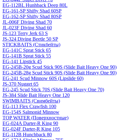
EG-112BL Hunhback Deep 80L
EG-161-SP Shifty Shad 60SP
EG-162-SP Shifty Shad 80SP
JL-006F Diving Shad 70
JL-023F Diving Shad 60
JS-123 Terry Jerk 63 S
JS-324 Diving Beetle 50 SP
STICKBAITS (Стикбейты)
EG-141C Sprat Stick 65
EG-141B Sprat Stick 55
EG-141 Lipstick 45
EG-245B-20g Scud Stick 90S (Slide Bait Heavy One 90)
EG-245B-28g Scud Stick 90S (Slide Bait Heavy One 90)
EG-241 Scud Minnow 60S (Lipslide 60)
JS-370 Nugget 65
EG-245 Scud Stick 70S (Slide Bait Heavy One 70)
JS-384 Slide Bait Heavy One 120
SWIMBAITS (Свимбейты)
EG-113 Flex Crawfish 100
EG-154S Salmonid Minnow
TOP WATER (Поверхностные)
EG-024A Darter-R King 90
EG-024F Darter-R King 105
EG-112B Hunchback 80