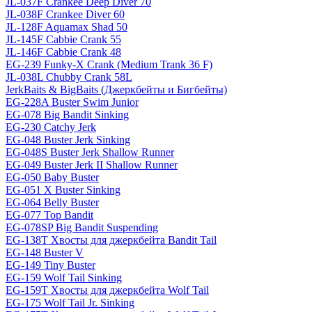
JL-037F Crankee Deep Diver 70
JL-038F Crankee Diver 60
JL-128F Aquamax Shad 50
JL-145F Cabbie Crank 55
JL-146F Cabbie Crank 48
EG-239 Funky-X Crank (Medium Trank 36 F)
JL-038L Chubby Crank 58L
JerkBaits & BigBaits (Джеркбейты и Бигбейты)
EG-228A Buster Swim Junior
EG-078 Big Bandit Sinking
EG-230 Catchy Jerk
EG-048 Buster Jerk Sinking
EG-048S Buster Jerk Shallow Runner
EG-049 Buster Jerk II Shallow Runner
EG-050 Baby Buster
EG-051 X Buster Sinking
EG-064 Belly Buster
EG-077 Top Bandit
EG-078SP Big Bandit Suspending
EG-138T Хвосты для джеркбейта Bandit Tail
EG-148 Buster V
EG-149 Tiny Buster
EG-159 Wolf Tail Sinking
EG-159T Хвосты для джеркбейта Wolf Tail
EG-175 Wolf Tail Jr. Sinking