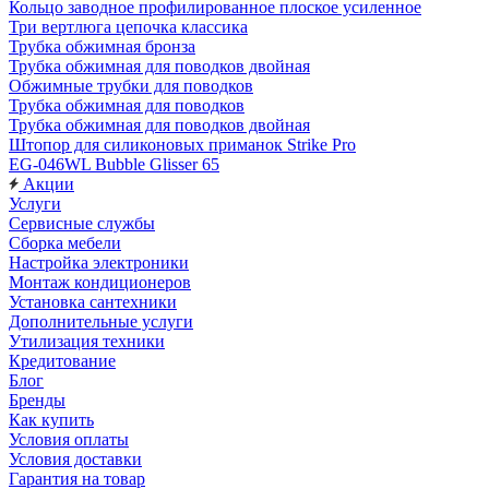
Кольцо заводное профилированное плоское усиленное
Три вертлюга цепочка классика
Трубка обжимная бронза
Трубка обжимная для поводков двойная
Обжимные трубки для поводков
Трубка обжимная для поводков
Трубка обжимная для поводков двойная
Штопор для силиконовых приманок Strike Pro
EG-046WL Bubble Glisser 65
Акции
Услуги
Сервисные службы
Сборка мебели
Настройка электроники
Монтаж кондиционеров
Установка сантехники
Дополнительные услуги
Утилизация техники
Кредитование
Блог
Бренды
Как купить
Условия оплаты
Условия доставки
Гарантия на товар