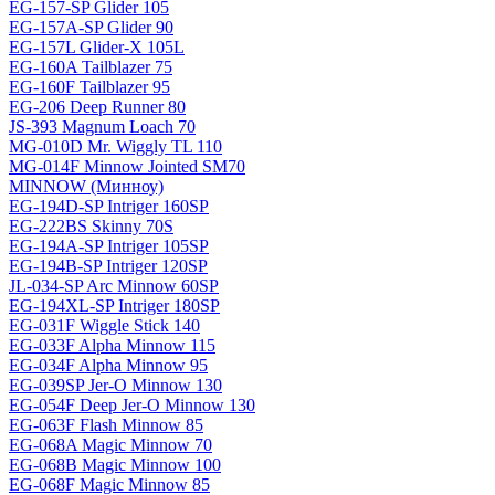
EG-157-SP Glider 105
EG-157A-SP Glider 90
EG-157L Glider-X 105L
EG-160A Tailblazer 75
EG-160F Tailblazer 95
EG-206 Deep Runner 80
JS-393 Magnum Loach 70
MG-010D Mr. Wiggly TL 110
MG-014F Minnow Jointed SM70
MINNOW (Минноу)
EG-194D-SP Intriger 160SP
EG-222BS Skinny 70S
EG-194A-SP Intriger 105SP
EG-194B-SP Intriger 120SP
JL-034-SP Arc Minnow 60SP
EG-194XL-SP Intriger 180SP
EG-031F Wiggle Stick 140
EG-033F Alpha Minnow 115
EG-034F Alpha Minnow 95
EG-039SP Jer-O Minnow 130
EG-054F Deep Jer-O Minnow 130
EG-063F Flash Minnow 85
EG-068A Magic Minnow 70
EG-068B Magic Minnow 100
EG-068F Magic Minnow 85