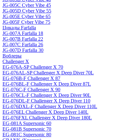
JG-005C Cyber Vibe 45
JG-005D Cyber Vibe 55
JG-005E Cyber Vibe 65
JG-005F Cyber Vibe 75
Цикады Farfalla
JG-007A Farfalla 18
JG-007B Farfalla 22
JG-007C Farfalla 26
JG-007D Farfalla 30
Воблеры
Challenger X
EG-076A-SP Challenger X 70
EG-076AL-SP Challenger X Deep Diver 70L
EG-076B-F Challenger X 87
EG-076BL-F Challenger X Deep Diver 87L
EG-076C-F Challenger X 90
EG-076CL-F Challenger X Deep Diver 90L
EG-076DL-F Challenger X Deep Diver 110
EG-076DXL-F Challenger X Deep Diver 110L
EG-076EL Challenger X Deep Diver 140L
EG-076FXL Challenger X Deep Diver 180L
EG-081A Supersonic 60
EG-081B Supersonic 70
EG-081C Supersonic 80