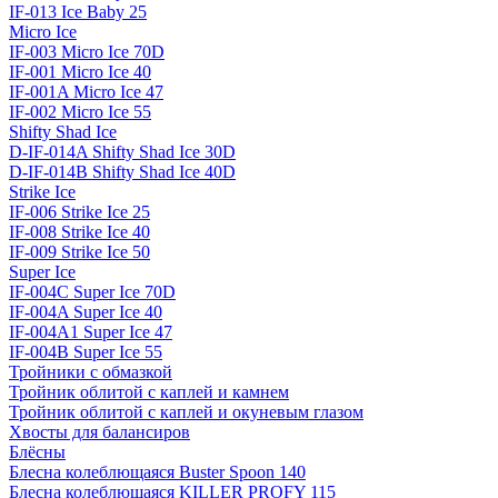
IF-013 Ice Baby 25
Micro Ice
IF-003 Micro Ice 70D
IF-001 Micro Ice 40
IF-001A Micro Ice 47
IF-002 Micro Ice 55
Shifty Shad Ice
D-IF-014A Shifty Shad Ice 30D
D-IF-014B Shifty Shad Ice 40D
Strike Ice
IF-006 Strike Ice 25
IF-008 Strike Ice 40
IF-009 Strike Ice 50
Super Ice
IF-004C Super Ice 70D
IF-004A Super Ice 40
IF-004A1 Super Ice 47
IF-004B Super Ice 55
Тройники с обмазкой
Тройник облитой с каплей и камнем
Тройник облитой с каплей и окуневым глазом
Хвосты для балансиров
Блёсны
Блесна колеблющаяся Buster Spoon 140
Блесна колеблющаяся KILLER PROFY 115