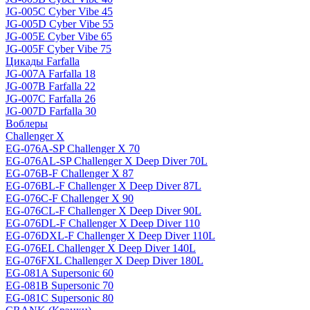
JG-005C Cyber Vibe 45
JG-005D Cyber Vibe 55
JG-005E Cyber Vibe 65
JG-005F Cyber Vibe 75
Цикады Farfalla
JG-007A Farfalla 18
JG-007B Farfalla 22
JG-007C Farfalla 26
JG-007D Farfalla 30
Воблеры
Challenger X
EG-076A-SP Challenger X 70
EG-076AL-SP Challenger X Deep Diver 70L
EG-076B-F Challenger X 87
EG-076BL-F Challenger X Deep Diver 87L
EG-076C-F Challenger X 90
EG-076CL-F Challenger X Deep Diver 90L
EG-076DL-F Challenger X Deep Diver 110
EG-076DXL-F Challenger X Deep Diver 110L
EG-076EL Challenger X Deep Diver 140L
EG-076FXL Challenger X Deep Diver 180L
EG-081A Supersonic 60
EG-081B Supersonic 70
EG-081C Supersonic 80