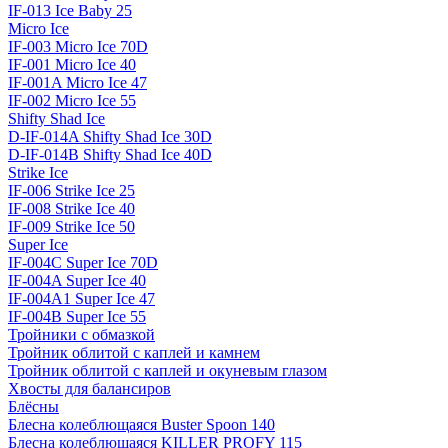
IF-013 Ice Baby 25
Micro Ice
IF-003 Micro Ice 70D
IF-001 Micro Ice 40
IF-001A Micro Ice 47
IF-002 Micro Ice 55
Shifty Shad Ice
D-IF-014A Shifty Shad Ice 30D
D-IF-014B Shifty Shad Ice 40D
Strike Ice
IF-006 Strike Ice 25
IF-008 Strike Ice 40
IF-009 Strike Ice 50
Super Ice
IF-004C Super Ice 70D
IF-004A Super Ice 40
IF-004A1 Super Ice 47
IF-004B Super Ice 55
Тройники с обмазкой
Тройник облитой с каплей и камнем
Тройник облитой с каплей и окуневым глазом
Хвосты для балансиров
Блёсны
Блесна колеблющаяся Buster Spoon 140
Блесна колеблющаяся KILLER PROFY 115