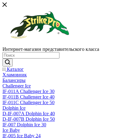
Интернет-магазин представительского класса
Каталог
Хламовник
Балансиры
Challenger Ice
IF-011A Challenger Ice 30
IF-011B Challenger Ice 40
IF-011C Challenger Ice 50
Dolphin Ice
D-IF-007A Dolphin Ice 40
D-IF-007B Dolphin Ice 50
IF-007 Dolphin Ice 30
Ice Baby
IF-005 Ice Baby 24