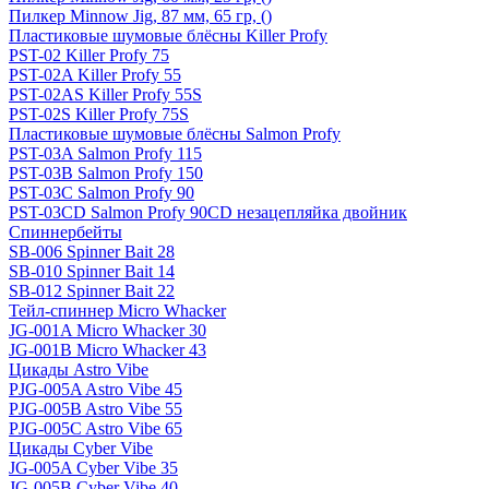
Пилкер Minnow Jig, 87 мм, 65 гр, ()
Пластиковые шумовые блёсны Killer Profy
PST-02 Killer Profy 75
PST-02A Killer Profy 55
PST-02AS Killer Profy 55S
PST-02S Killer Profy 75S
Пластиковые шумовые блёсны Salmon Profy
PST-03A Salmon Profy 115
PST-03B Salmon Profy 150
PST-03C Salmon Profy 90
PST-03CD Salmon Profy 90CD незацепляйка двойник
Спиннербейты
SB-006 Spinner Bait 28
SB-010 Spinner Bait 14
SB-012 Spinner Bait 22
Тейл-спиннер Micro Whacker
JG-001A Micro Whacker 30
JG-001B Micro Whacker 43
Цикады Astro Vibe
PJG-005A Astro Vibe 45
PJG-005B Astro Vibe 55
PJG-005C Astro Vibe 65
Цикады Cyber Vibe
JG-005A Cyber Vibe 35
JG-005B Cyber Vibe 40