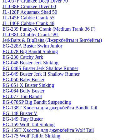
JL-037F Crankee Deep Diver 70
JL-038F Crankee Diver 60
JL-128F Aquamax Shad 50
JL-145F Cabbie Crank 55
JL-146F Cabbie Crank 48
EG-239 Funky-X Crank (Medium Trank 36 F)
JL-038L Chubby Crank 58L
JerkBaits & BigBaits (Джеркбейты и Бигбейты)
EG-228A Buster Swim Junior
EG-078 Big Bandit Sinking
EG-230 Catchy Jerk
EG-048 Buster Jerk Sinking
EG-048S Buster Jerk Shallow Runner
EG-049 Buster Jerk II Shallow Runner
EG-050 Baby Buster
EG-051 X Buster Sinking
EG-064 Belly Buster
EG-077 Top Bandit
EG-078SP Big Bandit Suspending
EG-138T Хвосты для джеркбейта Bandit Tail
EG-148 Buster V
EG-149 Tiny Buster
EG-159 Wolf Tail Sinking
EG-159T Хвосты для джеркбейта Wolf Tail
EG-175 Wolf Tail Jr. Sinking