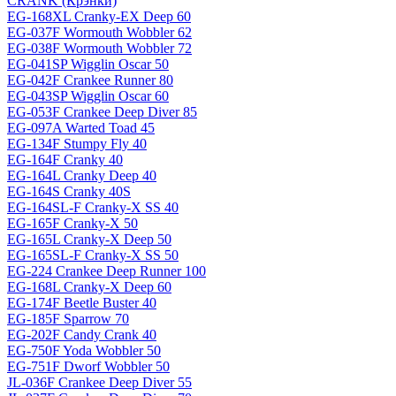
CRANK (Крэнки)
EG-168XL Cranky-EX Deep 60
EG-037F Wormouth Wobbler 62
EG-038F Wormouth Wobbler 72
EG-041SP Wigglin Oscar 50
EG-042F Crankee Runner 80
EG-043SP Wigglin Oscar 60
EG-053F Crankee Deep Diver 85
EG-097A Warted Toad 45
EG-134F Stumpy Fly 40
EG-164F Cranky 40
EG-164L Cranky Deep 40
EG-164S Cranky 40S
EG-164SL-F Cranky-X SS 40
EG-165F Cranky-X 50
EG-165L Cranky-X Deep 50
EG-165SL-F Cranky-X SS 50
EG-224 Crankee Deep Runner 100
EG-168L Cranky-X Deep 60
EG-174F Beetle Buster 40
EG-185F Sparrow 70
EG-202F Candy Crank 40
EG-750F Yoda Wobbler 50
EG-751F Dworf Wobbler 50
JL-036F Crankee Deep Diver 55