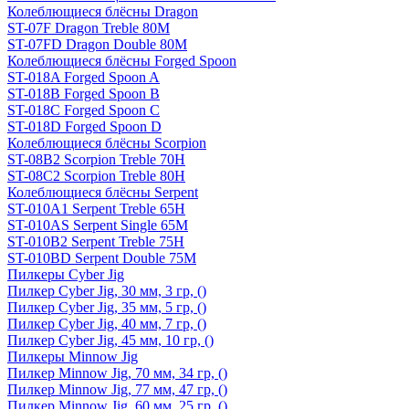
Колеблющиеся блёсны Dragon
ST-07F Dragon Treble 80M
ST-07FD Dragon Double 80M
Колеблющиеся блёсны Forged Spoon
ST-018A Forged Spoon A
ST-018B Forged Spoon B
ST-018C Forged Spoon C
ST-018D Forged Spoon D
Колеблющиеся блёсны Scorpion
ST-08B2 Scorpion Treble 70H
ST-08C2 Scorpion Treble 80H
Колеблющиеся блёсны Serpent
ST-010A1 Serpent Treble 65H
ST-010AS Serpent Single 65M
ST-010B2 Serpent Treble 75H
ST-010BD Serpent Double 75M
Пилкеры Cyber Jig
Пилкер Cyber Jig, 30 мм, 3 гр, ()
Пилкер Cyber Jig, 35 мм, 5 гр, ()
Пилкер Cyber Jig, 40 мм, 7 гр, ()
Пилкер Cyber Jig, 45 мм, 10 гр, ()
Пилкеры Minnow Jig
Пилкер Minnow Jig, 70 мм, 34 гр, ()
Пилкер Minnow Jig, 77 мм, 47 гр, ()
Пилкер Minnow Jig, 60 мм, 25 гр, ()