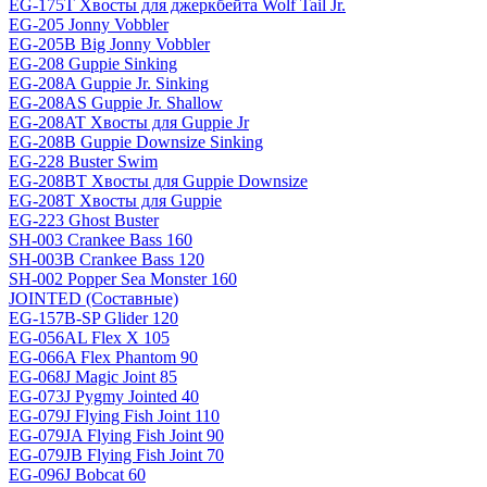
EG-175T Хвосты для джеркбейта Wolf Tail Jr.
EG-205 Jonny Vobbler
EG-205B Big Jonny Vobbler
EG-208 Guppie Sinking
EG-208A Guppie Jr. Sinking
EG-208AS Guppie Jr. Shallow
EG-208AT Хвосты для Guppie Jr
EG-208B Guppie Downsize Sinking
EG-228 Buster Swim
EG-208BT Хвосты для Guppie Downsize
EG-208T Хвосты для Guppie
EG-223 Ghost Buster
SH-003 Crankee Bass 160
SH-003B Crankee Bass 120
SH-002 Popper Sea Monster 160
JOINTED (Составные)
EG-157B-SP Glider 120
EG-056AL Flex X 105
EG-066A Flex Phantom 90
EG-068J Magic Joint 85
EG-073J Pygmy Jointed 40
EG-079J Flying Fish Joint 110
EG-079JA Flying Fish Joint 90
EG-079JB Flying Fish Joint 70
EG-096J Bobcat 60