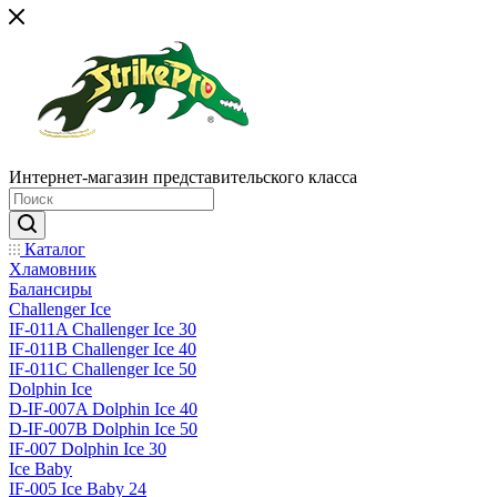
Интернет-магазин представительского класса
Каталог
Хламовник
Балансиры
Challenger Ice
IF-011A Challenger Ice 30
IF-011B Challenger Ice 40
IF-011C Challenger Ice 50
Dolphin Ice
D-IF-007A Dolphin Ice 40
D-IF-007B Dolphin Ice 50
IF-007 Dolphin Ice 30
Ice Baby
IF-005 Ice Baby 24