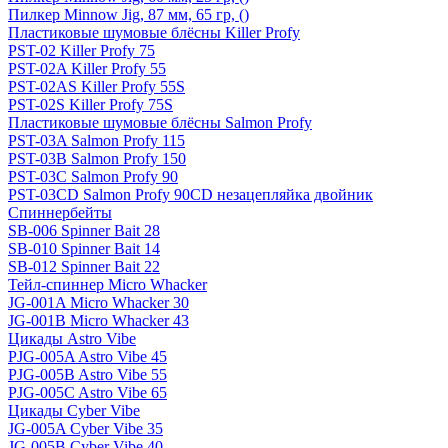
Пилкер Minnow Jig, 87 мм, 65 гр, ()
Пластиковые шумовые блёсны Killer Profy
PST-02 Killer Profy 75
PST-02A Killer Profy 55
PST-02AS Killer Profy 55S
PST-02S Killer Profy 75S
Пластиковые шумовые блёсны Salmon Profy
PST-03A Salmon Profy 115
PST-03B Salmon Profy 150
PST-03C Salmon Profy 90
PST-03CD Salmon Profy 90CD незацепляйка двойник
Спиннербейты
SB-006 Spinner Bait 28
SB-010 Spinner Bait 14
SB-012 Spinner Bait 22
Тейл-спиннер Micro Whacker
JG-001A Micro Whacker 30
JG-001B Micro Whacker 43
Цикады Astro Vibe
PJG-005A Astro Vibe 45
PJG-005B Astro Vibe 55
PJG-005C Astro Vibe 65
Цикады Cyber Vibe
JG-005A Cyber Vibe 35
JG-005B Cyber Vibe 40