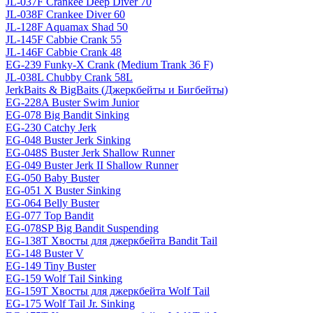
JL-037F Crankee Deep Diver 70
JL-038F Crankee Diver 60
JL-128F Aquamax Shad 50
JL-145F Cabbie Crank 55
JL-146F Cabbie Crank 48
EG-239 Funky-X Crank (Medium Trank 36 F)
JL-038L Chubby Crank 58L
JerkBaits & BigBaits (Джеркбейты и Бигбейты)
EG-228A Buster Swim Junior
EG-078 Big Bandit Sinking
EG-230 Catchy Jerk
EG-048 Buster Jerk Sinking
EG-048S Buster Jerk Shallow Runner
EG-049 Buster Jerk II Shallow Runner
EG-050 Baby Buster
EG-051 X Buster Sinking
EG-064 Belly Buster
EG-077 Top Bandit
EG-078SP Big Bandit Suspending
EG-138T Хвосты для джеркбейта Bandit Tail
EG-148 Buster V
EG-149 Tiny Buster
EG-159 Wolf Tail Sinking
EG-159T Хвосты для джеркбейта Wolf Tail
EG-175 Wolf Tail Jr. Sinking