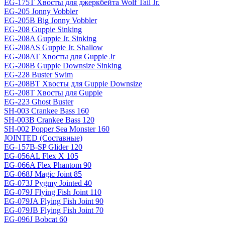
EG-175T Хвосты для джеркбейта Wolf Tail Jr.
EG-205 Jonny Vobbler
EG-205B Big Jonny Vobbler
EG-208 Guppie Sinking
EG-208A Guppie Jr. Sinking
EG-208AS Guppie Jr. Shallow
EG-208AT Хвосты для Guppie Jr
EG-208B Guppie Downsize Sinking
EG-228 Buster Swim
EG-208BT Хвосты для Guppie Downsize
EG-208T Хвосты для Guppie
EG-223 Ghost Buster
SH-003 Crankee Bass 160
SH-003B Crankee Bass 120
SH-002 Popper Sea Monster 160
JOINTED (Составные)
EG-157B-SP Glider 120
EG-056AL Flex X 105
EG-066A Flex Phantom 90
EG-068J Magic Joint 85
EG-073J Pygmy Jointed 40
EG-079J Flying Fish Joint 110
EG-079JA Flying Fish Joint 90
EG-079JB Flying Fish Joint 70
EG-096J Bobcat 60