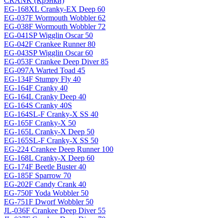
CRANK (Крэнки)
EG-168XL Cranky-EX Deep 60
EG-037F Wormouth Wobbler 62
EG-038F Wormouth Wobbler 72
EG-041SP Wigglin Oscar 50
EG-042F Crankee Runner 80
EG-043SP Wigglin Oscar 60
EG-053F Crankee Deep Diver 85
EG-097A Warted Toad 45
EG-134F Stumpy Fly 40
EG-164F Cranky 40
EG-164L Cranky Deep 40
EG-164S Cranky 40S
EG-164SL-F Cranky-X SS 40
EG-165F Cranky-X 50
EG-165L Cranky-X Deep 50
EG-165SL-F Cranky-X SS 50
EG-224 Crankee Deep Runner 100
EG-168L Cranky-X Deep 60
EG-174F Beetle Buster 40
EG-185F Sparrow 70
EG-202F Candy Crank 40
EG-750F Yoda Wobbler 50
EG-751F Dworf Wobbler 50
JL-036F Crankee Deep Diver 55