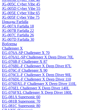
JG-005C Cyber Vibe 45
JG-005D Cyber Vibe 55
JG-005E Cyber Vibe 65
JG-005F Cyber Vibe 75
Цикады Farfalla
JG-007A Farfalla 18
JG-007B Farfalla 22
JG-007C Farfalla 26
JG-007D Farfalla 30
Воблеры
Challenger X
EG-076A-SP Challenger X 70
EG-076AL-SP Challenger X Deep Diver 70L
EG-076B-F Challenger X 87
EG-076BL-F Challenger X Deep Diver 87L
EG-076C-F Challenger X 90
EG-076CL-F Challenger X Deep Diver 90L
EG-076DL-F Challenger X Deep Diver 110
EG-076DXL-F Challenger X Deep Diver 110L
EG-076EL Challenger X Deep Diver 140L
EG-076FXL Challenger X Deep Diver 180L
EG-081A Supersonic 60
EG-081B Supersonic 70
EG-081C Supersonic 80