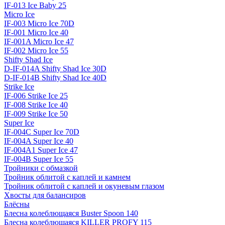
IF-013 Ice Baby 25
Micro Ice
IF-003 Micro Ice 70D
IF-001 Micro Ice 40
IF-001A Micro Ice 47
IF-002 Micro Ice 55
Shifty Shad Ice
D-IF-014A Shifty Shad Ice 30D
D-IF-014B Shifty Shad Ice 40D
Strike Ice
IF-006 Strike Ice 25
IF-008 Strike Ice 40
IF-009 Strike Ice 50
Super Ice
IF-004C Super Ice 70D
IF-004A Super Ice 40
IF-004A1 Super Ice 47
IF-004B Super Ice 55
Тройники с обмазкой
Тройник облитой с каплей и камнем
Тройник облитой с каплей и окуневым глазом
Хвосты для балансиров
Блёсны
Блесна колеблющаяся Buster Spoon 140
Блесна колеблющаяся KILLER PROFY 115