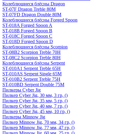
Колеблющиеся блёсны Dragon
ST-07F Dragon Treble 80M
ST-07FD Dragon Double 80M
Колеблющиеся блёсны Forged Spoon
ST-018A Forged Spoon A
ST-018B Forged Spoon B
ST-018C Forged Spoon C
ST-018D Forged Spoon D
Колеблющиеся блёсны Scorpion
ST-08B2 Scorpion Treble 70H
ST-08C2 Scorpion Treble 80H
Колеблющиеся блёсны Serpent
ST-010A1 Serpent Treble 65H
ST-010AS Serpent Single 65M
ST-010B2 Serpent Treble 75H
ST-010BD Serpent Double 75M
Пилкеры Cyber Jig
Пилкер Cyber Jig, 30 мм, 3 гр, ()
Пилкер Cyber Jig, 35 мм, 5 гр, ()
Пилкер Cyber Jig, 40 мм, 7 гр, ()
Пилкер Cyber Jig, 45 мм, 10 гр, ()
Пилкеры Minnow Jig
Пилкер Minnow Jig, 70 мм, 34 гр, ()
Пилкер Minnow Jig, 77 мм, 47 гр, ()
Пилкер Minnow Jig, 60 мм, 25 гр, ()