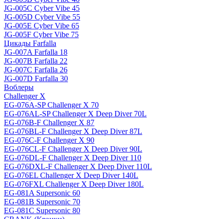
JG-005C Cyber Vibe 45
JG-005D Cyber Vibe 55
JG-005E Cyber Vibe 65
JG-005F Cyber Vibe 75
Цикады Farfalla
JG-007A Farfalla 18
JG-007B Farfalla 22
JG-007C Farfalla 26
JG-007D Farfalla 30
Воблеры
Challenger X
EG-076A-SP Challenger X 70
EG-076AL-SP Challenger X Deep Diver 70L
EG-076B-F Challenger X 87
EG-076BL-F Challenger X Deep Diver 87L
EG-076C-F Challenger X 90
EG-076CL-F Challenger X Deep Diver 90L
EG-076DL-F Challenger X Deep Diver 110
EG-076DXL-F Challenger X Deep Diver 110L
EG-076EL Challenger X Deep Diver 140L
EG-076FXL Challenger X Deep Diver 180L
EG-081A Supersonic 60
EG-081B Supersonic 70
EG-081C Supersonic 80