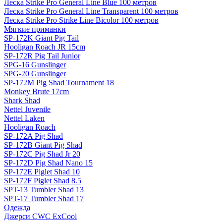
Леска Strike Pro General Line Blue 100 метров
Леска Strike Pro General Line Transparent 100 метров
Леска Strike Pro Strike Line Bicolor 100 метров
Мягкие приманки
SP-172K Giant Pig Tail
Hooligan Roach JR 15cm
SP-172R Pig Tail Junior
SPG-16 Gunslinger
SPG-20 Gunslinger
SP-172M Pig Shad Tournament 18
Monkey Brute 17cm
Shark Shad
Nettel Juvenile
Nettel Laken
Hooligan Roach
SP-172A Pig Shad
SP-172B Giant Pig Shad
SP-172C Pig Shad Jr 20
SP-172D Pig Shad Nano 15
SP-172E Piglet Shad 10
SP-172F Piglet Shad 8.5
SPT-13 Tumbler Shad 13
SPT-17 Tumbler Shad 17
Одежда
Джерси CWC ExCool