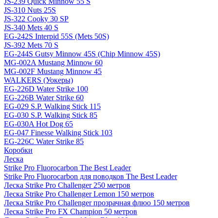
JS-239 Quick Minnow 55 S
JS-310 Nuts 25S
JS-322 Cooky 30 SP
JS-340 Mets 40 S
EG-242S Interpid 55S (Mets 50S)
JS-392 Mets 70 S
EG-244S Gutsy Minnow 45S (Chip Minnow 45S)
MG-002A Mustang Minnow 60
MG-002F Mustang Minnow 45
WALKERS (Уокеры)
EG-226D Water Strike 100
EG-226B Water Strike 60
EG-029 S.P. Walking Stick 115
EG-030 S.P. Walking Stick 85
EG-030A Hot Dog 65
EG-047 Finesse Walking Stick 103
EG-226C Water Strike 85
Коробки
Леска
Strike Pro Fluorocarbon The Best Leader
Strike Pro Fluorocarbon для поводков The Best Leader
Леска Strike Pro Challenger 250 метров
Леска Strike Pro Challenger Lemon 150 метров
Леска Strike Pro Challenger прозрачная флюо 150 метров
Леска Strike Pro FX Champion 50 метров