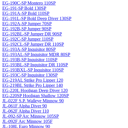
EG-190C-SP Montero 110SP
EG-191-SP Bold 130SP
EG-191A-SP Bold 110SP
EG-191L-SP Bold Deep Diver 130SP
EG-192A-SP Jumper 70SP
EG-192B-SP Jumper 90SP
EG-192BL-SP Jumper DR 90SP
EG-192C-SP Jumper 110SP
EG-192CL-SP Jumper DR 110SP
EG-193A-SP Inquisitor 80SP
EG-193AL-SP Inquisitor MDR 80SP
EG-193B-SP Inquisitor 110SP
EG-193BL-SP Inquisitor DR 110SP
EG-193BXL-SP Inquisitor 110SP
EG-193C-SP Inquisitor 130SP
EG-219AL Strike Pro Lipper 120
EG-219BL Strike Pro Lipper 140
EG-220L Hooligan Deep Diver 120
EG-220SP Hooligan Shallow 120SP
JL-022F S.P. Walleye Minnow 90
JL-061F Alpha Diver 90
JL-062F Alpha Diver 110
JL-092-SP Arc Minnow 105SP
JL-092F Arc Minnow 105F
JL-108L Euro Minnow 90