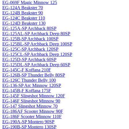
EG-069F Magiс Minnow 125
EG-124A Beakster 70
EG-124B Beakster 90
EG-124C Beakster 110
EG-124D Beakster 130
EG-125A-SP Archback 80SP
EG-125AL-SP Archback Deep 80SP
EG-125B-SP Archback 100SP
EG-125BL-SP Archback Deep 100SP
EG-125C-SP Archback 120SP
EG-125CL-SP Archback Deep 120SP
EG-125D-SP Archback 60SP
EG-125DL-SP Archback Deep 60SP
EG-145C-F Koffana 210F
EG-126B-SP Thunder Belly 80SP
EG-126C Thunder Belly 100
EG-136-SP Arc Minnow 120SP
EG-145B-F Koffana 175F
EG-145F Slingshot Minnow 120F
EG-146F Slingshot Minnow 90
EG-147 Slingshot Minnow 70
EG-186AF Scooter Minnow 90F
EG-186F Scooter Minnow 110F
EG-190A-SP Montero 90SP
EG-190B-SP Montero 130SP