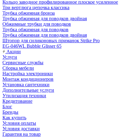
Кольцо заводное профилированное плоское усиленное
Три вертлюга цепочка классика
Трубка обжимная бронза
Трубка обжимная для поводков двойная
Обжимные трубки для поводков
Трубка обжимная для поводков
Трубка обжимная для поводков двойная
Штопор для силиконовых приманок Strike Pro
EG-046WL Bubble Glisser 65
Акции
Услуги
Сервисные службы
Сборка мебели
Настройка электроники
Монтаж кондиционеров
Установка сантехники
Дополнительные услуги
Утилизация техники
Кредитование
Блог
Бренды
Как купить
Условия оплаты
Условия доставки
Гарантия на товар