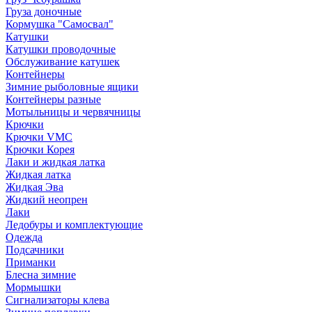
Груза доночные
Кормушка "Самосвал"
Катушки
Катушки проводочные
Обслуживание катушек
Контейнеры
Зимние рыболовные ящики
Контейнеры разные
Мотыльницы и червячницы
Крючки
Крючки VMC
Крючки Корея
Лаки и жидкая латка
Жидкая латка
Жидкая Эва
Жидкий неопрен
Лаки
Ледобуры и комплектующие
Одежда
Подсачники
Приманки
Блесна зимние
Мормышки
Сигнализаторы клева