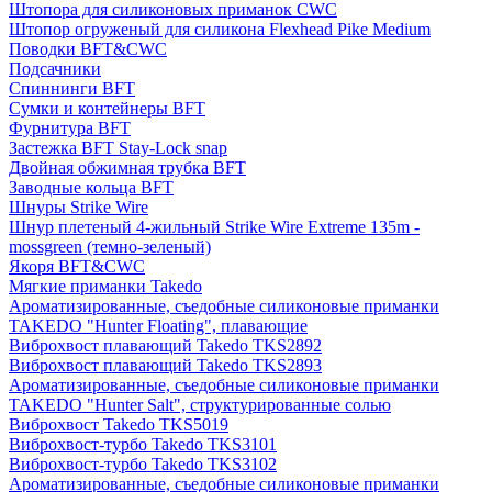
Штопора для силиконовых приманок CWC
Штопор огруженый для силикона Flexhead Pike Medium
Поводки BFT&CWC
Подсачники
Спиннинги BFT
Сумки и контейнеры BFT
Фурнитура BFT
Застежка BFT Stay-Lock snap
Двойная обжимная трубка BFT
Заводные кольца BFT
Шнуры Strike Wire
Шнур плетеный 4-жильный Strike Wire Extreme 135m -
mossgreen (темно-зеленый)
Якоря BFT&CWC
Мягкие приманки Takedo
Ароматизированные, съедобные силиконовые приманки
TAKEDO "Hunter Floating", плавающие
Виброхвост плавающий Takedo TKS2892
Виброхвост плавающий Takedo TKS2893
Ароматизированные, съедобные силиконовые приманки
TAKEDO "Hunter Salt", структурированные солью
Виброхвост Takedo TKS5019
Виброхвост-турбо Takedo TKS3101
Виброхвост-турбо Takedo TKS3102
Ароматизированные, съедобные силиконовые приманки