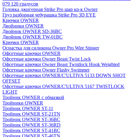
079 120 градусов
Головка джигерная Strike Pro шар кр-к Owner
Груз разборная чебурашка Strike Pro 3D EYE
Крючки OWNER
Двойники OWNER
Двойник OWNER SD-36BC
Двойник OWNER TW-01BC
Крючки OWNER
Оснастка для силикона Owner Pro Wire Stinger
Офсетные крючки OWNER
Офсетные крючки Owner Beast Twist Lock
Офсетные крючки Owner Beast Twistlock Hook Weighted
Офсетные крючки Owner Flashy Swimmer
Офсетные крючки OWNER/C'ULTIVA 5133 DOWN SHOT
OFFSET
Офсетные крючки OWNER/C'ULTIVA 5167 TWISTLOCK
LIGHT
Тройник OWNER с обмазкой
Тройники OWNER
Тройник OWNER ST-11
Тройник OWNER ST-21TN
Тройник OWNER ST-36BC
Тройник OWNER ST-36RD
Тройник OWNER ST-41BC
Тройник OWNER ST-46TN