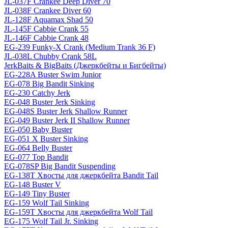
JL-037F Crankee Deep Diver 70
JL-038F Crankee Diver 60
JL-128F Aquamax Shad 50
JL-145F Cabbie Crank 55
JL-146F Cabbie Crank 48
EG-239 Funky-X Crank (Medium Trank 36 F)
JL-038L Chubby Crank 58L
JerkBaits & BigBaits (Джеркбейты и Бигбейты)
EG-228A Buster Swim Junior
EG-078 Big Bandit Sinking
EG-230 Catchy Jerk
EG-048 Buster Jerk Sinking
EG-048S Buster Jerk Shallow Runner
EG-049 Buster Jerk II Shallow Runner
EG-050 Baby Buster
EG-051 X Buster Sinking
EG-064 Belly Buster
EG-077 Top Bandit
EG-078SP Big Bandit Suspending
EG-138T Хвосты для джеркбейта Bandit Tail
EG-148 Buster V
EG-149 Tiny Buster
EG-159 Wolf Tail Sinking
EG-159T Хвосты для джеркбейта Wolf Tail
EG-175 Wolf Tail Jr. Sinking