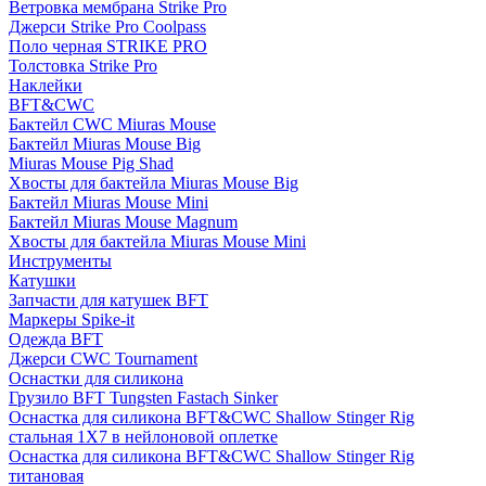
Ветровка мембрана Strike Pro
Джерси Strike Pro Coolpass
Поло черная STRIKE PRO
Толстовка Strike Pro
Наклейки
BFT&CWC
Бактейл CWC Miuras Mouse
Бактейл Miuras Mouse Big
Miuras Mouse Pig Shad
Хвосты для бактейла Miuras Mouse Big
Бактейл Miuras Mouse Mini
Бактейл Miuras Mouse Magnum
Хвосты для бактейла Miuras Mouse Mini
Инструменты
Катушки
Запчасти для катушек BFT
Маркеры Spike-it
Одежда BFT
Джерси CWC Tournament
Оснастки для силикона
Грузило BFT Tungsten Fastach Sinker
Оснастка для силикона BFT&CWC Shallow Stinger Rig
стальная 1X7 в нейлоновой оплетке
Оснастка для силикона BFT&CWC Shallow Stinger Rig
титановая