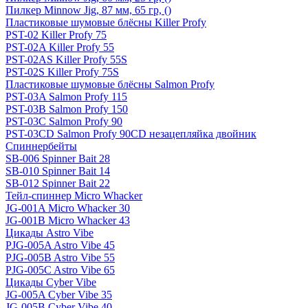
Пилкер Minnow Jig, 87 мм, 65 гр, ()
Пластиковые шумовые блёсны Killer Profy
PST-02 Killer Profy 75
PST-02A Killer Profy 55
PST-02AS Killer Profy 55S
PST-02S Killer Profy 75S
Пластиковые шумовые блёсны Salmon Profy
PST-03A Salmon Profy 115
PST-03B Salmon Profy 150
PST-03C Salmon Profy 90
PST-03CD Salmon Profy 90CD незацепляйка двойник
Спиннербейты
SB-006 Spinner Bait 28
SB-010 Spinner Bait 14
SB-012 Spinner Bait 22
Тейл-спиннер Micro Whacker
JG-001A Micro Whacker 30
JG-001B Micro Whacker 43
Цикады Astro Vibe
PJG-005A Astro Vibe 45
PJG-005B Astro Vibe 55
PJG-005C Astro Vibe 65
Цикады Cyber Vibe
JG-005A Cyber Vibe 35
JG-005B Cyber Vibe 40