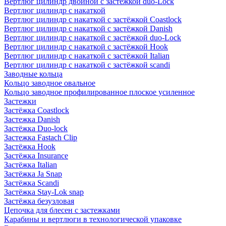
Вертлюг цилиндр двойной с застёжкой duo-Lock
Вертлюг цилиндр с накаткой
Вертлюг цилиндр с накаткой с застёжкой Coastlock
Вертлюг цилиндр с накаткой с застёжкой Danish
Вертлюг цилиндр с накаткой с застёжкой duo-Lock
Вертлюг цилиндр с накаткой с застёжкой Hook
Вертлюг цилиндр с накаткой с застёжкой Italian
Вертлюг цилиндр с накаткой с застёжкой scandi
Заводные кольца
Кольцо заводное овальное
Кольцо заводное профилированное плоское усиленное
Застежки
Застёжка Coastlock
Застежка Danish
Застёжка Duo-lock
Застежка Fastach Clip
Застёжка Hook
Застёжка Insurance
Застёжка Italian
Застёжка Ja Snap
Застёжка Scandi
Застёжка Stay-Lok snap
Застёжка безузловая
Цепочка для блесен с застежками
Карабины и вертлюги в технологической упаковке