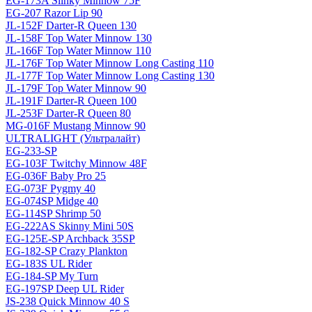
EG-173A Slinky Minnow 75F
EG-207 Razor Lip 90
JL-152F Darter-R Queen 130
JL-158F Top Water Minnow 130
JL-166F Top Water Minnow 110
JL-176F Top Water Minnow Long Casting 110
JL-177F Top Water Minnow Long Casting 130
JL-179F Top Water Minnow 90
JL-191F Darter-R Queen 100
JL-253F Darter-R Queen 80
MG-016F Mustang Minnow 90
ULTRALIGHT (Ультралайт)
EG-233-SP
EG-103F Twitchy Minnow 48F
EG-036F Baby Pro 25
EG-073F Pygmy 40
EG-074SP Midge 40
EG-114SP Shrimp 50
EG-222AS Skinny Mini 50S
EG-125E-SP Archback 35SP
EG-182-SP Crazy Plankton
EG-183S UL Rider
EG-184-SP My Turn
EG-197SP Deep UL Rider
JS-238 Quick Minnow 40 S