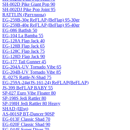
SH-002D Pike Giant Pop 90
SH-002DJ Pike Pop Joint 95
RATTLIN (Раттлины)
EG-259B-30g ReFLAP (BeFlap) 95-30gr
EG-259B-40g ReFLAP (BeFlap) 95-40gr
EG-086 Batfish 50
EG-104 La Bamba 55
EG-128A Flap Jack 40
EG-128B Flap Jack 65
EG-128C Flap Jack 75
EG-128D Flap Jack 90
EG-177 Tail Gunner 45
EG-204A-UV Tornado Vibe 65
EG-204B-UV Tornado Vibe 85
JL-027S Rattle-N-Shad 75
EG-259A-24g(JS-161-24) ReFLAP(BeFLAP)
JS-399 BeFLAP BABY 55
SP-027 Euro Vibe Floater 80
SP-198S Jedi Rattler 80
SP-198H Jedi Rattler 80 Heavy
SHAD (Шэд)
AS-001SP BT-Dancer 90SP
EG-013F Classic Shad 70
EG-020F Classic Shad 90
EG-044F Super Diver 70