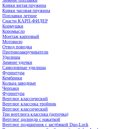
Зимние поплавки
Кивки витая пружина
Кивки часовая пружина
Поплавки летние
Снасти КАРП-ФИДЕР
Кормушки
Коромысло
Монтаж карповый
Мотовило
Отвод поводка
Противозакручиватели
Удилища
Зимние удочки
Самоловные удилища
Фурнитура
Кембрики
Кольца заводные
Черпаки
Фурнитура
Вертлюг классический
Вертлюг классика тройник
Вертлюг классический
Три вертлюга классика (цепочка)
Вертлюг цилиндр с накаткой
Вертлюг подшипник с застёжкой Duo-Lock