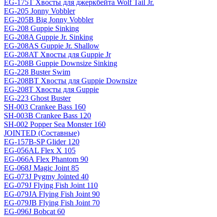
EG-175T Хвосты для джеркбейта Wolf Tail Jr.
EG-205 Jonny Vobbler
EG-205B Big Jonny Vobbler
EG-208 Guppie Sinking
EG-208A Guppie Jr. Sinking
EG-208AS Guppie Jr. Shallow
EG-208AT Хвосты для Guppie Jr
EG-208B Guppie Downsize Sinking
EG-228 Buster Swim
EG-208BT Хвосты для Guppie Downsize
EG-208T Хвосты для Guppie
EG-223 Ghost Buster
SH-003 Crankee Bass 160
SH-003B Crankee Bass 120
SH-002 Popper Sea Monster 160
JOINTED (Составные)
EG-157B-SP Glider 120
EG-056AL Flex X 105
EG-066A Flex Phantom 90
EG-068J Magic Joint 85
EG-073J Pygmy Jointed 40
EG-079J Flying Fish Joint 110
EG-079JA Flying Fish Joint 90
EG-079JB Flying Fish Joint 70
EG-096J Bobcat 60