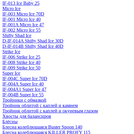
IF-013 Ice Baby 25
Micro Ice
IF-003 Micro Ice 70D
IF-001 Micro Ice 40
IF-001A Micro Ice 47
IF-002 Micro Ice 55
Shifty Shad Ice
D-IF-014A Shifty Shad Ice 30D
D-IF-014B Shifty Shad Ice 40D
Strike Ice
IF-006 Strike Ice 25
IF-008 Strike Ice 40
IF-009 Strike Ice 50
Super Ice
IF-004C Super Ice 70D
IF-004A Super Ice 40
IF-004A1 Super Ice 47
IF-004B Super Ice 55
Тройники с обмазкой
Тройник облитой с каплей и камнем
Тройник облитой с каплей и окуневым глазом
Хвосты для балансиров
Блёсны
Блесна колеблющаяся Buster Spoon 140
Блесна колеблющаяся KILLER PROFY 115