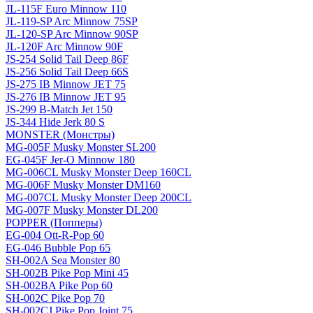
JL-115F Euro Minnow 110
JL-119-SP Arc Minnow 75SP
JL-120-SP Arc Minnow 90SP
JL-120F Arc Minnow 90F
JS-254 Solid Tail Deep 86F
JS-256 Solid Tail Deep 66S
JS-275 IB Minnow JET 75
JS-276 IB Minnow JET 95
JS-299 B-Match Jet 150
JS-344 Hide Jerk 80 S
MONSTER (Монстры)
MG-005F Musky Monster SL200
EG-045F Jer-O Minnow 180
MG-006CL Musky Monster Deep 160CL
MG-006F Musky Monster DM160
MG-007CL Musky Monster Deep 200CL
MG-007F Musky Monster DL200
POPPER (Попперы)
EG-004 Ott-R-Pop 60
EG-046 Bubble Pop 65
SH-002A Sea Monster 80
SH-002B Pike Pop Mini 45
SH-002BA Pike Pop 60
SH-002C Pike Pop 70
SH-002CJ Pike Pop Joint 75