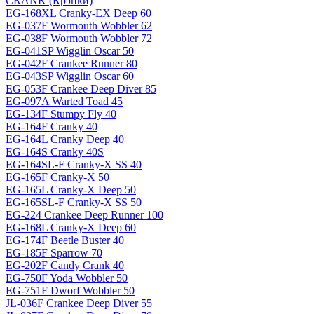
CRANK (Крэнки)
EG-168XL Cranky-EX Deep 60
EG-037F Wormouth Wobbler 62
EG-038F Wormouth Wobbler 72
EG-041SP Wigglin Oscar 50
EG-042F Crankee Runner 80
EG-043SP Wigglin Oscar 60
EG-053F Crankee Deep Diver 85
EG-097A Warted Toad 45
EG-134F Stumpy Fly 40
EG-164F Cranky 40
EG-164L Cranky Deep 40
EG-164S Cranky 40S
EG-164SL-F Cranky-X SS 40
EG-165F Cranky-X 50
EG-165L Cranky-X Deep 50
EG-165SL-F Cranky-X SS 50
EG-224 Crankee Deep Runner 100
EG-168L Cranky-X Deep 60
EG-174F Beetle Buster 40
EG-185F Sparrow 70
EG-202F Candy Crank 40
EG-750F Yoda Wobbler 50
EG-751F Dworf Wobbler 50
JL-036F Crankee Deep Diver 55