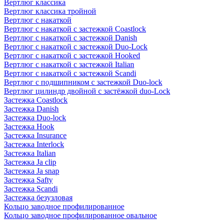
Вертлюг классика
Вертлюг классика тройной
Вертлюг с накаткой
Вертлюг с накаткой с застежкой Coastlock
Вертлюг с накаткой с застежкой Danish
Вертлюг с накаткой с застежкой Duo-Lock
Вертлюг с накаткой с застежкой Hooked
Вертлюг с накаткой с застежкой Italian
Вертлюг с накаткой с застежкой Scandi
Вертлюг с подшипником с застежкой Duo-lock
Вертлюг цилиндр двойной с застёжкой duo-Lock
Застежка Coastlock
Застежка Danish
Застежка Duo-lock
Застежка Hook
Застежка Insurance
Застежка Interlock
Застежка Italian
Застежка Ja clip
Застежка Ja snap
Застежка Safty
Застежка Scandi
Застежка безузловая
Кольцо заводное профилированное
Кольцо заводное профилированное овальное