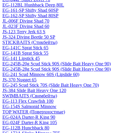
EG-112BL Hunhback Deep 80L
EG-161-SP Shifty Shad 60SP
EG-162-SP Shifty Shad 80SP
JL-006F Diving Shad 70
JL-023F Diving Shad 60
JS-123 Terry Jerk 63 S
JS-324 Diving Beetle 50 SP
STICKBAITS (Стикбейты)
EG-141C Sprat Stick 65
EG-141B Sprat Stick 55
EG-141 Lipstick 45
EG-245B-20g Scud Stick 90S (Slide Bait Heavy One 90)
EG-245B-28g Scud Stick 90S (Slide Bait Heavy One 90)
EG-241 Scud Minnow 60S (Lipslide 60)
JS-370 Nugget 65
EG-245 Scud Stick 70S (Slide Bait Heavy One 70)
JS-384 Slide Bait Heavy One 120
SWIMBAITS (Свимбейты)
EG-113 Flex Crawfish 100
EG-154S Salmonid Minnow
TOP WATER (Поверхностные)
EG-024A Darter-R King 90
EG-024F Darter-R King 105
EG-112B Hunchback 80