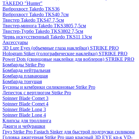
TAKEDO "Hunter"
Виброхвост Takedo TKS36
Виброхвост Takedo TKS40 7см
Твистер Takedo TKS47 7,5см
Твистер-минога Takedo TKS3805 7,5см
Твистер-Турбо Takedo TKS3802 7,5см
Червь искусственный Takedo TKS11 13см
Аксессуары
3D Lure Eyes (объемные глаза наклейки) STRIKE PRO
Hologram Stiker (голографические наклейки) STRIKE PRO
Power Dots (свинцовые наклейки для воблеров) STRIKE PRO
Бомбарды Strike Pro
Бомбарда нейтральная
Бомбарда плавающая
Бомбарда тонущая
Бусины и кембрики силиконовые Strike Pro
Лепесток с вертлюгом Strike Pro
Spinner Blade Comet 3
Spinner Blade Comet 4
Spinner Blade Long 3
Spinner Blade Long 4
Клипсы для троллинга
Джиги и чебурашки
Груз Strike Pro Fastach Sinker для быстрой подгрузки силикона
Головка джигерная Strike Pro шар красный 3D EYE кр-к VD-