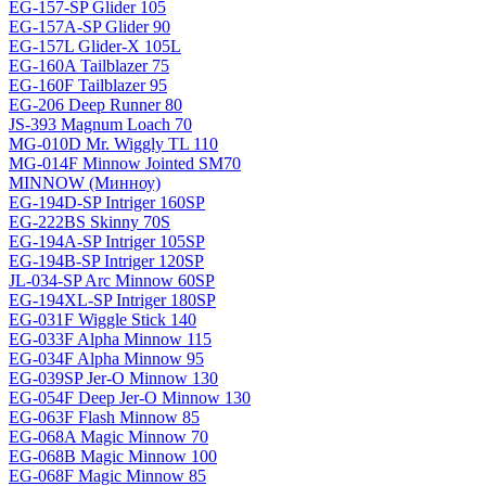
EG-157-SP Glider 105
EG-157A-SP Glider 90
EG-157L Glider-X 105L
EG-160A Tailblazer 75
EG-160F Tailblazer 95
EG-206 Deep Runner 80
JS-393 Magnum Loach 70
MG-010D Mr. Wiggly TL 110
MG-014F Minnow Jointed SM70
MINNOW (Минноу)
EG-194D-SP Intriger 160SP
EG-222BS Skinny 70S
EG-194A-SP Intriger 105SP
EG-194B-SP Intriger 120SP
JL-034-SP Arc Minnow 60SP
EG-194XL-SP Intriger 180SP
EG-031F Wiggle Stick 140
EG-033F Alpha Minnow 115
EG-034F Alpha Minnow 95
EG-039SP Jer-O Minnow 130
EG-054F Deep Jer-O Minnow 130
EG-063F Flash Minnow 85
EG-068A Magic Minnow 70
EG-068B Magic Minnow 100
EG-068F Magic Minnow 85