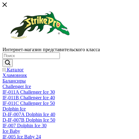
Интернет-магазин представительского класса
Каталог
Хламовник
Балансиры
Challenger Ice
IF-011A Challenger Ice 30
IF-011B Challenger Ice 40
IF-011C Challenger Ice 50
Dolphin Ice
D-IF-007A Dolphin Ice 40
D-IF-007B Dolphin Ice 50
IF-007 Dolphin Ice 30
Ice Baby
IF-005 Ice Baby 24