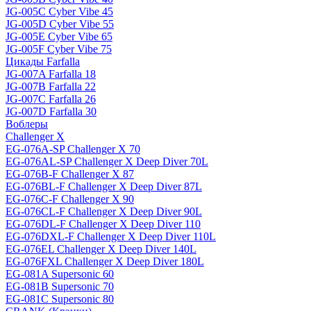
JG-005C Cyber Vibe 45
JG-005D Cyber Vibe 55
JG-005E Cyber Vibe 65
JG-005F Cyber Vibe 75
Цикады Farfalla
JG-007A Farfalla 18
JG-007B Farfalla 22
JG-007C Farfalla 26
JG-007D Farfalla 30
Воблеры
Challenger X
EG-076A-SP Challenger X 70
EG-076AL-SP Challenger X Deep Diver 70L
EG-076B-F Challenger X 87
EG-076BL-F Challenger X Deep Diver 87L
EG-076C-F Challenger X 90
EG-076CL-F Challenger X Deep Diver 90L
EG-076DL-F Challenger X Deep Diver 110
EG-076DXL-F Challenger X Deep Diver 110L
EG-076EL Challenger X Deep Diver 140L
EG-076FXL Challenger X Deep Diver 180L
EG-081A Supersonic 60
EG-081B Supersonic 70
EG-081C Supersonic 80