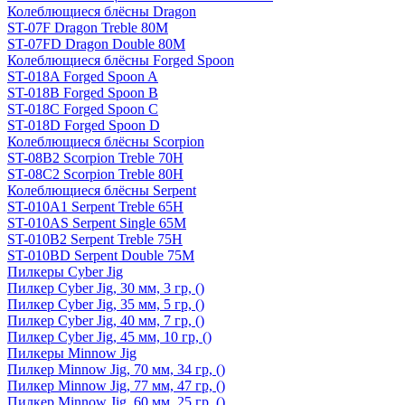
Колеблющиеся блёсны Dragon
ST-07F Dragon Treble 80M
ST-07FD Dragon Double 80M
Колеблющиеся блёсны Forged Spoon
ST-018A Forged Spoon A
ST-018B Forged Spoon B
ST-018C Forged Spoon C
ST-018D Forged Spoon D
Колеблющиеся блёсны Scorpion
ST-08B2 Scorpion Treble 70H
ST-08C2 Scorpion Treble 80H
Колеблющиеся блёсны Serpent
ST-010A1 Serpent Treble 65H
ST-010AS Serpent Single 65M
ST-010B2 Serpent Treble 75H
ST-010BD Serpent Double 75M
Пилкеры Cyber Jig
Пилкер Cyber Jig, 30 мм, 3 гр, ()
Пилкер Cyber Jig, 35 мм, 5 гр, ()
Пилкер Cyber Jig, 40 мм, 7 гр, ()
Пилкер Cyber Jig, 45 мм, 10 гр, ()
Пилкеры Minnow Jig
Пилкер Minnow Jig, 70 мм, 34 гр, ()
Пилкер Minnow Jig, 77 мм, 47 гр, ()
Пилкер Minnow Jig, 60 мм, 25 гр, ()