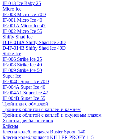
IF-013 Ice Baby 25
Micro Ice
IF-003 Micro Ice 70D
IF-001 Micro Ice 40
IF-001A Micro Ice 47
IF-002 Micro Ice 55
Shifty Shad Ice
D-IF-014A Shifty Shad Ice 30D
D-IF-014B Shifty Shad Ice 40D
Strike Ice
IF-006 Strike Ice 25
IF-008 Strike Ice 40
IF-009 Strike Ice 50
Super Ice
IF-004C Super Ice 70D
IF-004A Super Ice 40
IF-004A1 Super Ice 47
IF-004B Super Ice 55
Тройники с обмазкой
Тройник облитой с каплей и камнем
Тройник облитой с каплей и окуневым глазом
Хвосты для балансиров
Блёсны
Блесна колеблющаяся Buster Spoon 140
Блесна колеблющаяся KILLER PROFY 115