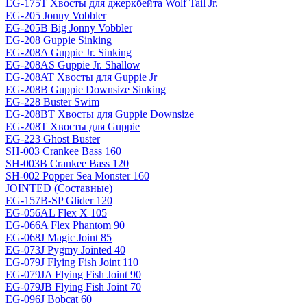
EG-175T Хвосты для джеркбейта Wolf Tail Jr.
EG-205 Jonny Vobbler
EG-205B Big Jonny Vobbler
EG-208 Guppie Sinking
EG-208A Guppie Jr. Sinking
EG-208AS Guppie Jr. Shallow
EG-208AT Хвосты для Guppie Jr
EG-208B Guppie Downsize Sinking
EG-228 Buster Swim
EG-208BT Хвосты для Guppie Downsize
EG-208T Хвосты для Guppie
EG-223 Ghost Buster
SH-003 Crankee Bass 160
SH-003B Crankee Bass 120
SH-002 Popper Sea Monster 160
JOINTED (Составные)
EG-157B-SP Glider 120
EG-056AL Flex X 105
EG-066A Flex Phantom 90
EG-068J Magic Joint 85
EG-073J Pygmy Jointed 40
EG-079J Flying Fish Joint 110
EG-079JA Flying Fish Joint 90
EG-079JB Flying Fish Joint 70
EG-096J Bobcat 60