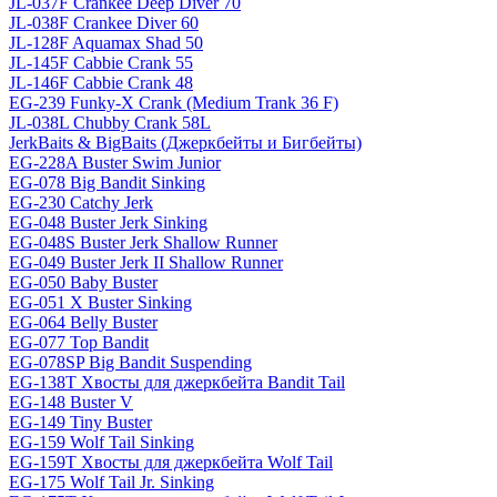
JL-037F Crankee Deep Diver 70
JL-038F Crankee Diver 60
JL-128F Aquamax Shad 50
JL-145F Cabbie Crank 55
JL-146F Cabbie Crank 48
EG-239 Funky-X Crank (Medium Trank 36 F)
JL-038L Chubby Crank 58L
JerkBaits & BigBaits (Джеркбейты и Бигбейты)
EG-228A Buster Swim Junior
EG-078 Big Bandit Sinking
EG-230 Catchy Jerk
EG-048 Buster Jerk Sinking
EG-048S Buster Jerk Shallow Runner
EG-049 Buster Jerk II Shallow Runner
EG-050 Baby Buster
EG-051 X Buster Sinking
EG-064 Belly Buster
EG-077 Top Bandit
EG-078SP Big Bandit Suspending
EG-138T Хвосты для джеркбейта Bandit Tail
EG-148 Buster V
EG-149 Tiny Buster
EG-159 Wolf Tail Sinking
EG-159T Хвосты для джеркбейта Wolf Tail
EG-175 Wolf Tail Jr. Sinking