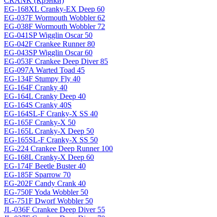
CRANK (Крэнки)
EG-168XL Cranky-EX Deep 60
EG-037F Wormouth Wobbler 62
EG-038F Wormouth Wobbler 72
EG-041SP Wigglin Oscar 50
EG-042F Crankee Runner 80
EG-043SP Wigglin Oscar 60
EG-053F Crankee Deep Diver 85
EG-097A Warted Toad 45
EG-134F Stumpy Fly 40
EG-164F Cranky 40
EG-164L Cranky Deep 40
EG-164S Cranky 40S
EG-164SL-F Cranky-X SS 40
EG-165F Cranky-X 50
EG-165L Cranky-X Deep 50
EG-165SL-F Cranky-X SS 50
EG-224 Crankee Deep Runner 100
EG-168L Cranky-X Deep 60
EG-174F Beetle Buster 40
EG-185F Sparrow 70
EG-202F Candy Crank 40
EG-750F Yoda Wobbler 50
EG-751F Dworf Wobbler 50
JL-036F Crankee Deep Diver 55