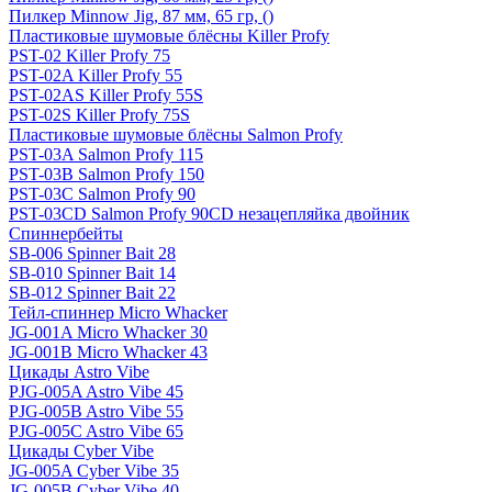
Пилкер Minnow Jig, 87 мм, 65 гр, ()
Пластиковые шумовые блёсны Killer Profy
PST-02 Killer Profy 75
PST-02A Killer Profy 55
PST-02AS Killer Profy 55S
PST-02S Killer Profy 75S
Пластиковые шумовые блёсны Salmon Profy
PST-03A Salmon Profy 115
PST-03B Salmon Profy 150
PST-03C Salmon Profy 90
PST-03CD Salmon Profy 90CD незацепляйка двойник
Спиннербейты
SB-006 Spinner Bait 28
SB-010 Spinner Bait 14
SB-012 Spinner Bait 22
Тейл-спиннер Micro Whacker
JG-001A Micro Whacker 30
JG-001B Micro Whacker 43
Цикады Astro Vibe
PJG-005A Astro Vibe 45
PJG-005B Astro Vibe 55
PJG-005C Astro Vibe 65
Цикады Cyber Vibe
JG-005A Cyber Vibe 35
JG-005B Cyber Vibe 40