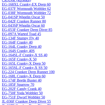
CRANK (Крэнки)
EG-168XL Cranky-EX Deep 60
EG-037F Wormouth Wobbler 62
EG-038F Wormouth Wobbler 72
EG-041SP Wigglin Oscar 50
EG-042F Crankee Runner 80
EG-043SP Wigglin Oscar 60
EG-053F Crankee Deep Diver 85
EG-097A Warted Toad 45
EG-134F Stumpy Fly 40
EG-164F Cranky 40
EG-164L Cranky Deep 40
EG-164S Cranky 40S
EG-164SL-F Cranky-X SS 40
EG-165F Cranky-X 50
EG-165L Cranky-X Deep 50
EG-165SL-F Cranky-X SS 50
EG-224 Crankee Deep Runner 100
EG-168L Cranky-X Deep 60
EG-174F Beetle Buster 40
EG-185F Sparrow 70
EG-202F Candy Crank 40
EG-750F Yoda Wobbler 50
EG-751F Dworf Wobbler 50
JL-036F Crankee Deep Diver 55