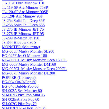
JL-115F Euro Minnow 110
JL-119-SP Arc Minnow 75SP
JL-120-SP Arc Minnow 90SP
JL-120F Arc Minnow 90F
JS-254 Solid Tail Deep 86F
JS-256 Solid Tail Deep 66S
JS-275 IB Minnow JET 75
JS-276 IB Minnow JET 95
JS-299 B-Match Jet 150
JS-344 Hide Jerk 80 S
MONSTER (Монстры)
MG-005F Musky Monster SL200
EG-045F Jer-O Minnow 180
MG-006CL Musky Monster Deep 160CL
MG-006F Musky Monster DM160
MG-007CL Musky Monster Deep 200CL
MG-007F Musky Monster DL200
POPPER (Попперы)
EG-004 Ott-R-Pop 60
EG-046 Bubble Pop 65
SH-002A Sea Monster 80
SH-002B Pike Pop Mini 45
SH-002BA Pike Pop 60
SH-002C Pike Pop 70
SH-002CJ Pike Pop Joint 75