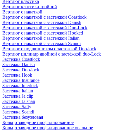
Вертлюг классика
Вертлюг классика тройной
Вертлюг с накаткой
Вертлюг с накаткой с застежкой Coastlock
Вертлюг с накаткой с застежкой Danish
Вертлюг с накаткой с застежкой Duo-Lock
Вертлюг с накаткой с застежкой Hooked
Вертлюг с накаткой с застежкой Italian
Вертлюг с накаткой с застежкой Scandi
Вертлюг с подшипником с застежкой Duo-lock
Вертлюг цилиндр двойной с застёжкой duo-Lock
Застежка Coastlock
Застежка Danish
Застежка Duo-lock
Застежка Hook
Застежка Insurance
Застежка Interlock
Застежка Italian
Застежка Ja clip
Застежка Ja snap
Застежка Safty
Застежка Scandi
Застежка безузловая
Кольцо заводное профилированное
Кольцо заводное профилированное овальное