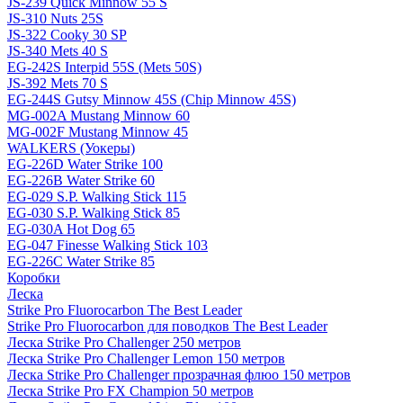
JS-239 Quick Minnow 55 S
JS-310 Nuts 25S
JS-322 Cooky 30 SP
JS-340 Mets 40 S
EG-242S Interpid 55S (Mets 50S)
JS-392 Mets 70 S
EG-244S Gutsy Minnow 45S (Chip Minnow 45S)
MG-002A Mustang Minnow 60
MG-002F Mustang Minnow 45
WALKERS (Уокеры)
EG-226D Water Strike 100
EG-226B Water Strike 60
EG-029 S.P. Walking Stick 115
EG-030 S.P. Walking Stick 85
EG-030A Hot Dog 65
EG-047 Finesse Walking Stick 103
EG-226C Water Strike 85
Коробки
Леска
Strike Pro Fluorocarbon The Best Leader
Strike Pro Fluorocarbon для поводков The Best Leader
Леска Strike Pro Challenger 250 метров
Леска Strike Pro Challenger Lemon 150 метров
Леска Strike Pro Challenger прозрачная флюо 150 метров
Леска Strike Pro FX Champion 50 метров