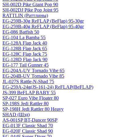
SH-002D Pike Giant Pop 90
SH-002DJ Pike Pop Joint 95
RATTLIN (Раттлины)
EG-259B-30g ReFLAP (BeFlap) 95-30gr
EG-259B-40g ReFLAP (BeFlap) 95-40gr
EG-086 Batfish 50
EG-104 La Bamba 55
EG-128A Flap Jack 40
EG-128B Flap Jack 65
EG-128C Flap Jack 75
EG-128D Flap Jack 90
EG-177 Tail Gunner 45
EG-204A-UV Tornado Vibe 65
EG-204B-UV Tornado Vibe 85
JL-027S Rattle-N-Shad 75
EG-259A-24g(JS-161-24) ReFLAP(BeFLAP)
JS-399 BeFLAP BABY 55
SP-027 Euro Vibe Floater 80
SP-198S Jedi Rattler 80
SP-198H Jedi Rattler 80 Heavy
SHAD (Шэд)
AS-001SP BT-Dancer 90SP
EG-013F Classic Shad 70
EG-020F Classic Shad 90
EG-044F Super Diver 70