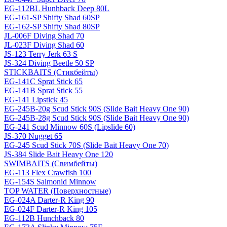
EG-112BL Hunhback Deep 80L
EG-161-SP Shifty Shad 60SP
EG-162-SP Shifty Shad 80SP
JL-006F Diving Shad 70
JL-023F Diving Shad 60
JS-123 Terry Jerk 63 S
JS-324 Diving Beetle 50 SP
STICKBAITS (Стикбейты)
EG-141C Sprat Stick 65
EG-141B Sprat Stick 55
EG-141 Lipstick 45
EG-245B-20g Scud Stick 90S (Slide Bait Heavy One 90)
EG-245B-28g Scud Stick 90S (Slide Bait Heavy One 90)
EG-241 Scud Minnow 60S (Lipslide 60)
JS-370 Nugget 65
EG-245 Scud Stick 70S (Slide Bait Heavy One 70)
JS-384 Slide Bait Heavy One 120
SWIMBAITS (Свимбейты)
EG-113 Flex Crawfish 100
EG-154S Salmonid Minnow
TOP WATER (Поверхностные)
EG-024A Darter-R King 90
EG-024F Darter-R King 105
EG-112B Hunchback 80