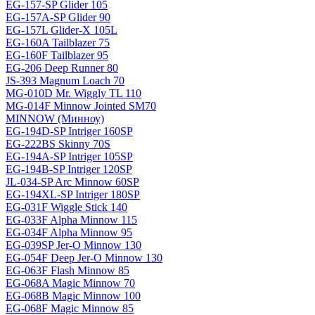
EG-157-SP Glider 105
EG-157A-SP Glider 90
EG-157L Glider-X 105L
EG-160A Tailblazer 75
EG-160F Tailblazer 95
EG-206 Deep Runner 80
JS-393 Magnum Loach 70
MG-010D Mr. Wiggly TL 110
MG-014F Minnow Jointed SM70
MINNOW (Минноу)
EG-194D-SP Intriger 160SP
EG-222BS Skinny 70S
EG-194A-SP Intriger 105SP
EG-194B-SP Intriger 120SP
JL-034-SP Arc Minnow 60SP
EG-194XL-SP Intriger 180SP
EG-031F Wiggle Stick 140
EG-033F Alpha Minnow 115
EG-034F Alpha Minnow 95
EG-039SP Jer-O Minnow 130
EG-054F Deep Jer-O Minnow 130
EG-063F Flash Minnow 85
EG-068A Magic Minnow 70
EG-068B Magic Minnow 100
EG-068F Magic Minnow 85