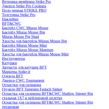
Ветровка мембрана Strike Pro
Джерси Strike Pro Coolpass
Поло черная STRIKE PRO
Толстовка Strike Pro
Наклейки
BFT&CWC
Бактейл CWC Miuras Mouse
Бактейл Miuras Mouse Big
Miuras Mouse Pig Shad
Хвосты для бактейла Miuras Mouse Big
Бактейл Miuras Mouse Mini
Бактейл Miuras Mouse Magnum
Хвосты для бактейла Miuras Mouse Mini
Инструменты
Катушки
Запчасти для катушек BFT
Маркеры Spike-it
Одежда BFT
Джерси CWC Tournament
Оснастки для силикона
Грузило BFT Tungsten Fastach Sinker
Оснастка для силикона BFT&CWC Shallow Stinger Rig
стальная 1X7 в нейлоновой оплетке
Оснастка для силикона BFT&CWC Shallow Stinger Rig
титановая