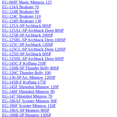
EG-069F Magiс Minnow 125
EG-124A Beakster 70
EG-124B Beakster 90
EG-124C Beakster 110
EG-124D Beakster 130
EG-125A-SP Archback 80SP
EG-125AL-SP Archback Deep 80SP
EG-125B-SP Archback 100SP
EG-125BL-SP Archback Deep 100SP
EG-125C-SP Archback 120SP
EG-125CL-SP Archback Deep 120SP
EG-125D-SP Archback 60SP
EG-125DL-SP Archback Deep 60SP
EG-145C-F Koffana 210F
EG-126B-SP Thunder Belly 80SP
EG-126C Thunder Belly 100
EG-136-SP Arc Minnow 120SP
EG-145B-F Koffana 175F
EG-145F Slingshot Minnow 120F
EG-146F Slingshot Minnow 90
EG-147 Slingshot Minnow 70
EG-186AF Scooter Minnow 90F
EG-186F Scooter Minnow 110F
EG-190A-SP Montero 90SP
EG-190B-SP Montero 130SP