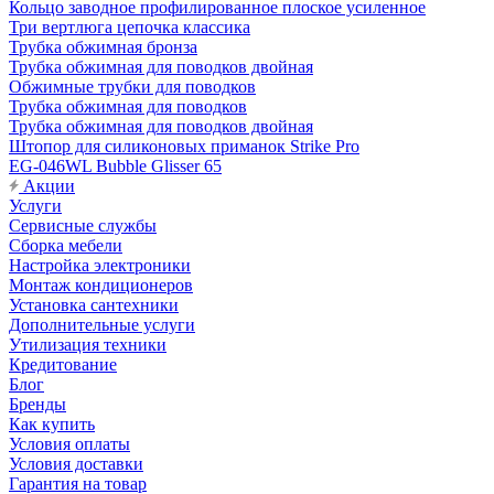
Кольцо заводное профилированное плоское усиленное
Три вертлюга цепочка классика
Трубка обжимная бронза
Трубка обжимная для поводков двойная
Обжимные трубки для поводков
Трубка обжимная для поводков
Трубка обжимная для поводков двойная
Штопор для силиконовых приманок Strike Pro
EG-046WL Bubble Glisser 65
Акции
Услуги
Сервисные службы
Сборка мебели
Настройка электроники
Монтаж кондиционеров
Установка сантехники
Дополнительные услуги
Утилизация техники
Кредитование
Блог
Бренды
Как купить
Условия оплаты
Условия доставки
Гарантия на товар