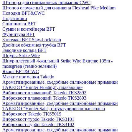
Штопора для силиконовых приманок CWC
Штопор огруженый для силикона Flexhead Pike Medium
Поводки BFT&CWC
Подсачники
Спиннинги BFT
Сумки и контейнеры BFT
Фурнитура BFT
Застежка BFT Stay-Lock snap
Двойная обжимная трубка BFT
Заводные кольца BFT
Шнуры Strike Wire
Шнур плетеный 4-жильный Strike Wire Extreme 135m -
mossgreen (темно-зеленый)
Якоря BFT&CWC
Мягкие приманки Takedo
Ароматизированные, съедобные силиконовые приманки
TAKEDO "Hunter Floating", плавающие
Виброхвост плавающий Takedo TKS2892
Виброхвост плавающий Takedo TKS2893
Ароматизированные, съедобные силиконовые приманки
TAKEDO "Hunter Salt", структурированные солью
Виброхвост Takedo TKS5019
Виброхвост-турбо Takedo TKS3101
Виброхвост-турбо Takedo TKS3102
Ароматизированные, съедобные силиконовые приманки