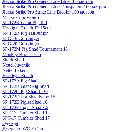
Леска Strike Pro General Line Blue 100 метров
Леска Strike Pro General Line Transparent 100 метров
Леска Strike Pro Strike Line Bicolor 100 метров
Мягкие приманки
SP-172K Giant Pig Tail
Hooligan Roach JR 15cm
SP-172R Pig Tail Junior
SPG-16 Gunslinger
SPG-20 Gunslinger
SP-172M Pig Shad Tournament 18
Monkey Brute 17cm
Shark Shad
Nettel Juvenile
Nettel Laken
Hooligan Roach
SP-172A Pig Shad
SP-172B Giant Pig Shad
SP-172C Pig Shad Jr 20
SP-172D Pig Shad Nano 15
SP-172E Piglet Shad 10
SP-172F Piglet Shad 8.5
SPT-13 Tumbler Shad 13
SPT-17 Tumbler Shad 17
Одежда
Джерси CWC ExCool