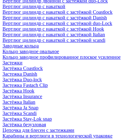
Вертлюг цилиндр двойной с застёжкой duo-Lock
Вертлюг цилиндр с накаткой
Вертлюг цилиндр с накаткой с застёжкой Coastlock
Вертлюг цилиндр с накаткой с застёжкой Danish
Вертлюг цилиндр с накаткой с застёжкой duo-Lock
Вертлюг цилиндр с накаткой с застёжкой Hook
Вертлюг цилиндр с накаткой с застёжкой Italian
Вертлюг цилиндр с накаткой с застёжкой scandi
Заводные кольца
Кольцо заводное овальное
Кольцо заводное профилированное плоское усиленное
Застежки
Застёжка Coastlock
Застежка Danish
Застёжка Duo-lock
Застежка Fastach Clip
Застёжка Hook
Застёжка Insurance
Застёжка Italian
Застёжка Ja Snap
Застёжка Scandi
Застёжка Stay-Lok snap
Застёжка безузловая
Цепочка для блесен с застежками
Карабины и вертлюги в технологической упаковке