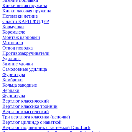
Зимние поплавки
Кивки витая пружина
Кивки часовая пружина
Поплавки летние
Снасти КАРП-ФИДЕР
Кормушки
Коромысло
Монтаж карповый
Мотовило
Отвод поводка
Противозакручиватели
Удилища
Зимние удочки
Самоловные удилища
Фурнитура
Кембрики
Кольца заводные
Черпаки
Фурнитура
Вертлюг классический
Вертлюг классика тройник
Вертлюг классический
Три вертлюга классика (цепочка)
Вертлюг цилиндр с накаткой
Вертлюг подшипник с застёжкой Duo-Lock