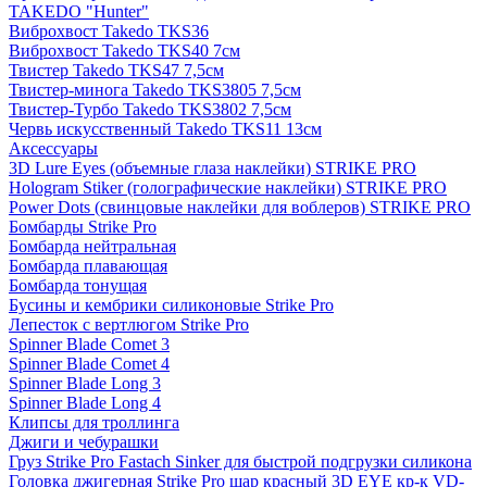
TAKEDO "Hunter"
Виброхвост Takedo TKS36
Виброхвост Takedo TKS40 7см
Твистер Takedo TKS47 7,5см
Твистер-минога Takedo TKS3805 7,5см
Твистер-Турбо Takedo TKS3802 7,5см
Червь искусственный Takedo TKS11 13см
Аксессуары
3D Lure Eyes (объемные глаза наклейки) STRIKE PRO
Hologram Stiker (голографические наклейки) STRIKE PRO
Power Dots (свинцовые наклейки для воблеров) STRIKE PRO
Бомбарды Strike Pro
Бомбарда нейтральная
Бомбарда плавающая
Бомбарда тонущая
Бусины и кембрики силиконовые Strike Pro
Лепесток с вертлюгом Strike Pro
Spinner Blade Comet 3
Spinner Blade Comet 4
Spinner Blade Long 3
Spinner Blade Long 4
Клипсы для троллинга
Джиги и чебурашки
Груз Strike Pro Fastach Sinker для быстрой подгрузки силикона
Головка джигерная Strike Pro шар красный 3D EYE кр-к VD-