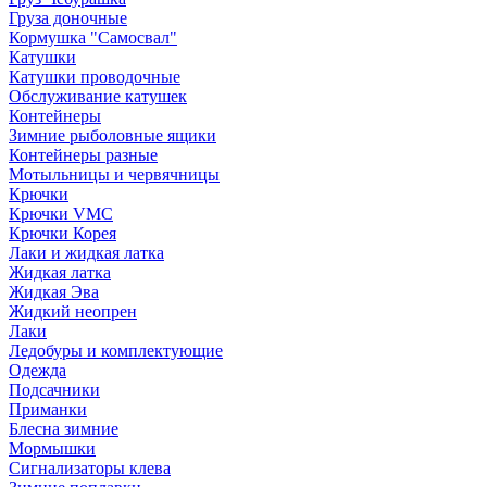
Груза доночные
Кормушка "Самосвал"
Катушки
Катушки проводочные
Обслуживание катушек
Контейнеры
Зимние рыболовные ящики
Контейнеры разные
Мотыльницы и червячницы
Крючки
Крючки VMC
Крючки Корея
Лаки и жидкая латка
Жидкая латка
Жидкая Эва
Жидкий неопрен
Лаки
Ледобуры и комплектующие
Одежда
Подсачники
Приманки
Блесна зимние
Мормышки
Сигнализаторы клева