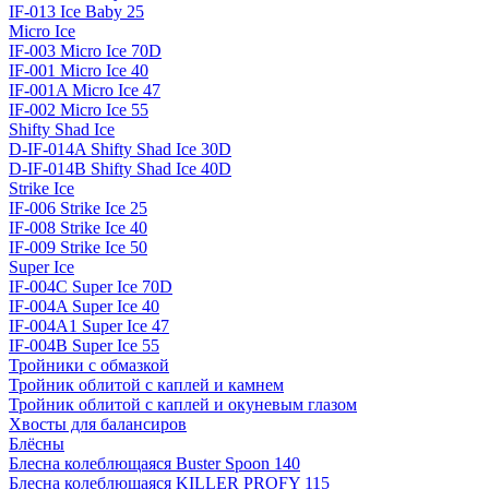
IF-013 Ice Baby 25
Micro Ice
IF-003 Micro Ice 70D
IF-001 Micro Ice 40
IF-001A Micro Ice 47
IF-002 Micro Ice 55
Shifty Shad Ice
D-IF-014A Shifty Shad Ice 30D
D-IF-014B Shifty Shad Ice 40D
Strike Ice
IF-006 Strike Ice 25
IF-008 Strike Ice 40
IF-009 Strike Ice 50
Super Ice
IF-004C Super Ice 70D
IF-004A Super Ice 40
IF-004A1 Super Ice 47
IF-004B Super Ice 55
Тройники с обмазкой
Тройник облитой с каплей и камнем
Тройник облитой с каплей и окуневым глазом
Хвосты для балансиров
Блёсны
Блесна колеблющаяся Buster Spoon 140
Блесна колеблющаяся KILLER PROFY 115