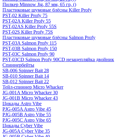
Пилкер Minnow Jig, 87 мм, 65 гр, ()
Пластиковые шумовые блёсны Killer Profy
PST-02 Killer Profy 75
PST-02A Killer Profy 55
PST-02AS Killer Profy 55S
PST-02S Killer Profy 75S
Пластиковые шумовые блёсны Salmon Profy
PST-03A Salmon Profy 115
PST-03B Salmon Profy 150
PST-03C Salmon Profy 90
PST-03CD Salmon Profy 90CD незацепляйка двойник
Спиннербейты
SB-006 Spinner Bait 28
SB-010 Spinner Bait 14
SB-012 Spinner Bait 22
Тейл-спиннер Micro Whacker
JG-001A Micro Whacker 30
JG-001B Micro Whacker 43
Цикады Astro Vibe
PJG-005A Astro Vibe 45
PJG-005B Astro Vibe 55
PJG-005C Astro Vibe 65
Цикады Cyber Vibe
JG-005A Cyber Vibe 35
JG-005B Cyber Vibe 40