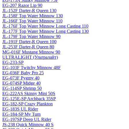
EG-173A Slinky Minnow 75F
EG-207 Razor Lip 90
JL-152F Darter-R Queen 130
JL-158F Top Water Minnow 130
JL-166F Top Water Minnow 110
JL-176F Top Water Minnow Long Casting 110
JL-177F Top Water Minnow Long Casting 130
JL-179F Top Water Minnow 90
JL-191F Darter-R Queen 100
JL-253F Darter-R Queen 80
MG-016F Mustang Minnow 90
ULTRALIGHT (Ультралайт)
EG-233-SP
EG-103F Twitchy Minnow 48F
EG-036F Baby Pro 25
EG-073F Pygmy 40
EG-074SP Midge 40
EG-114SP Shrimp 50
EG-222AS Skinny Mini 50S
EG-125E-SP Archback 35SP
EG-182-SP Crazy Plankton
EG-183S UL Rider
EG-184-SP My Turn
EG-197SP Deep UL Rider
JS-238 Quick Minnow 40 S