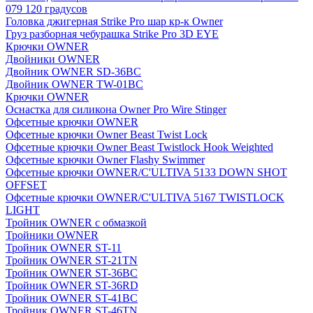
079 120 градусов
Головка джигерная Strike Pro шар кр-к Owner
Груз разборная чебурашка Strike Pro 3D EYE
Крючки OWNER
Двойники OWNER
Двойник OWNER SD-36BC
Двойник OWNER TW-01BC
Крючки OWNER
Оснастка для силикона Owner Pro Wire Stinger
Офсетные крючки OWNER
Офсетные крючки Owner Beast Twist Lock
Офсетные крючки Owner Beast Twistlock Hook Weighted
Офсетные крючки Owner Flashy Swimmer
Офсетные крючки OWNER/C'ULTIVA 5133 DOWN SHOT
OFFSET
Офсетные крючки OWNER/C'ULTIVA 5167 TWISTLOCK
LIGHT
Тройник OWNER с обмазкой
Тройники OWNER
Тройник OWNER ST-11
Тройник OWNER ST-21TN
Тройник OWNER ST-36BC
Тройник OWNER ST-36RD
Тройник OWNER ST-41BC
Тройник OWNER ST-46TN