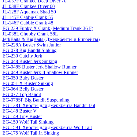
JL-037F Crankee Deep Diver 70
JL-038F Crankee Diver 60
JL-128F Aquamax Shad 50
JL-145F Cabbie Crank 55
JL-146F Cabbie Crank 48
EG-239 Funky-X Crank (Medium Trank 36 F)
JL-038L Chubby Crank 58L
JerkBaits & BigBaits (Джеркбейты и Бигбейты)
EG-228A Buster Swim Junior
EG-078 Big Bandit Sinking
EG-230 Catchy Jerk
EG-048 Buster Jerk Sinking
EG-048S Buster Jerk Shallow Runner
EG-049 Buster Jerk II Shallow Runner
EG-050 Baby Buster
EG-051 X Buster Sinking
EG-064 Belly Buster
EG-077 Top Bandit
EG-078SP Big Bandit Suspending
EG-138T Хвосты для джеркбейта Bandit Tail
EG-148 Buster V
EG-149 Tiny Buster
EG-159 Wolf Tail Sinking
EG-159T Хвосты для джеркбейта Wolf Tail
EG-175 Wolf Tail Jr. Sinking