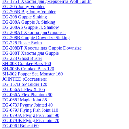
EG-175T Хвосты для джеркбейта Wolf Tail Jr.
EG-205 Jonny Vobbler
EG-205B Big Jonny Vobbler
EG-208 Guppie Sinking
EG-208A Guppie Jr. Sinking
EG-208AS Guppie Jr. Shallow
EG-208AT Хвосты для Guppie Jr
EG-208B Guppie Downsize Sinking
EG-228 Buster Swim
EG-208BT Хвосты для Guppie Downsize
EG-208T Хвосты для Guppie
EG-223 Ghost Buster
SH-003 Crankee Bass 160
SH-003B Crankee Bass 120
SH-002 Popper Sea Monster 160
JOINTED (Составные)
EG-157B-SP Glider 120
EG-056AL Flex X 105
EG-066A Flex Phantom 90
EG-068J Magic Joint 85
EG-073J Pygmy Jointed 40
EG-079J Flying Fish Joint 110
EG-079JA Flying Fish Joint 90
EG-079JB Flying Fish Joint 70
EG-096J Bobcat 60