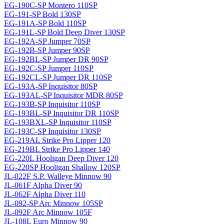
EG-190C-SP Montero 110SP
EG-191-SP Bold 130SP
EG-191A-SP Bold 110SP
EG-191L-SP Bold Deep Diver 130SP
EG-192A-SP Jumper 70SP
EG-192B-SP Jumper 90SP
EG-192BL-SP Jumper DR 90SP
EG-192C-SP Jumper 110SP
EG-192CL-SP Jumper DR 110SP
EG-193A-SP Inquisitor 80SP
EG-193AL-SP Inquisitor MDR 80SP
EG-193B-SP Inquisitor 110SP
EG-193BL-SP Inquisitor DR 110SP
EG-193BXL-SP Inquisitor 110SP
EG-193C-SP Inquisitor 130SP
EG-219AL Strike Pro Lipper 120
EG-219BL Strike Pro Lipper 140
EG-220L Hooligan Deep Diver 120
EG-220SP Hooligan Shallow 120SP
JL-022F S.P. Walleye Minnow 90
JL-061F Alpha Diver 90
JL-062F Alpha Diver 110
JL-092-SP Arc Minnow 105SP
JL-092F Arc Minnow 105F
JL-108L Euro Minnow 90