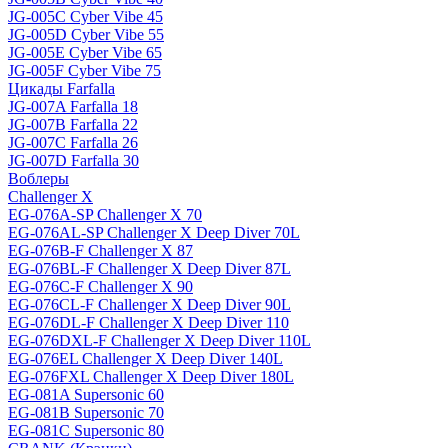
JG-005C Cyber Vibe 45
JG-005D Cyber Vibe 55
JG-005E Cyber Vibe 65
JG-005F Cyber Vibe 75
Цикады Farfalla
JG-007A Farfalla 18
JG-007B Farfalla 22
JG-007C Farfalla 26
JG-007D Farfalla 30
Воблеры
Challenger X
EG-076A-SP Challenger X 70
EG-076AL-SP Challenger X Deep Diver 70L
EG-076B-F Challenger X 87
EG-076BL-F Challenger X Deep Diver 87L
EG-076C-F Challenger X 90
EG-076CL-F Challenger X Deep Diver 90L
EG-076DL-F Challenger X Deep Diver 110
EG-076DXL-F Challenger X Deep Diver 110L
EG-076EL Challenger X Deep Diver 140L
EG-076FXL Challenger X Deep Diver 180L
EG-081A Supersonic 60
EG-081B Supersonic 70
EG-081C Supersonic 80